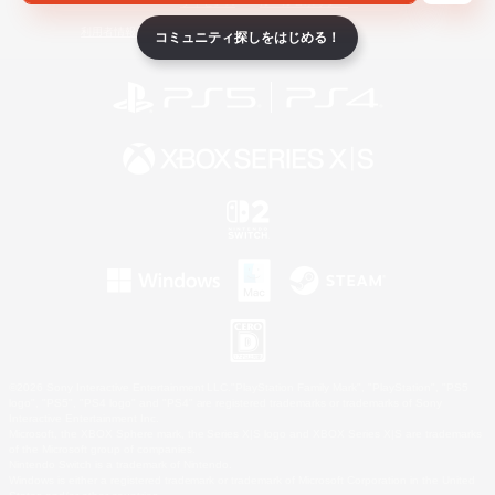
ライセンス
ルール＆ポリシー
利用者情報の外部送信について
コミュニティ探しをはじめる！
©2026 Sony Interactive Entertainment LLC."PlayStation Family Mark", "PlayStation", "PS5
logo", "PS5", "PS4 logo" and "PS4" are registered trademarks or trademarks of Sony
Interactive Entertainment Inc.
Microsoft, the XBOX Sphere mark, the Series X|S logo and XBOX Series X|S are trademarks
of the Microsoft group of companies.
Nintendo Switch is a trademark of Nintendo.
Windows is either a registered trademark or trademark of Microsoft Corporation in the United