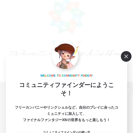
W
E
L
C
O
M
E
T
O
C
O
M
M
U
N
I
T
Y
F
I
N
D
E
R
!
コミュニティファインダーにようこ
そ！
パソコン版へ
フリーカンパニーやリンクシェルなど、自分のプレイに合ったコ
ミュニティに加入して、
ファイナルファンタジーXIVの世界をもっと楽しもう！
関連商品
e-STOREで購入
コミュニティファインダーの使い方