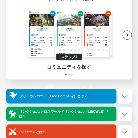
ゲームダウンロード
Official Information
/
X
News
YouTube
ステップ1
コミュニティを探す
Instagram
Twitch
フリーカンパニー（Free Company）とは？
LINE
Bluesky
リンクシェル/クロスワールドリンクシェル（LS/CWLS）と
は？
レーティング制度について
プライバシーポリシー
著作権について
サポートセンター
PvPチームとは？