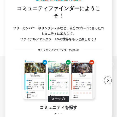
W
E
L
C
O
M
E
T
O
C
O
M
M
U
N
I
T
Y
F
I
N
D
E
R
!
コミュニティファインダーにようこ
そ！
フリーカンパニーやリンクシェルなど、自分のプレイに合ったコ
ミュニティに加入して、
ファイナルファンタジーXIVの世界をもっと楽しもう！
コミュニティファインダーの使い方
パソコン版へ
関連商品
e-STOREで購入
ステップ1
ゲームダウンロード
コミュニティを探す