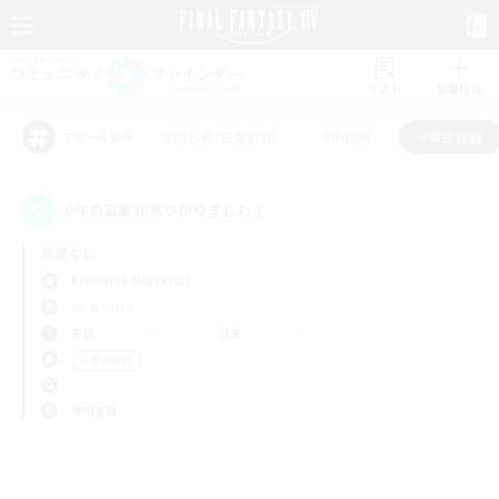
リスト
募集作成
#初心者/若葉歓迎
#絶挑戦
#零式挑戦
アピールタグ
0件の募集が見つかりました！
指定なし
Bismarck (Materia)
LS & CWLS
平日
週末
＃零式挑戦
使用言語