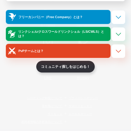
Official Information
フリーカンパニー（Free Company）とは？
/
X
News
YouTube
リンクシェル/クロスワールドリンクシェル（LS/CWLS）と
は？
PvPチームとは？
Instagram
Twitch
コミュニティ探しをはじめる！
LINE
Bluesky
レーティング制度について
プライバシーポリシー
著作権について
サポートセンター
ライセンス
ルール＆ポリシー
利用者情報の外部送信について