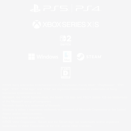
©2026 Sony Interactive Entertainment LLC."PlayStation Family Mark", "PlayStation", "PS5
logo", "PS5", "PS4 logo" and "PS4" are registered trademarks or trademarks of Sony
Interactive Entertainment Inc.
Microsoft, the XBOX Sphere mark, the Series X|S logo and XBOX Series X|S are trademarks
of the Microsoft group of companies.
Nintendo Switch is a trademark of Nintendo.
Windows is either a registered trademark or trademark of Microsoft Corporation in the United
States and/or other countries.
Mac is a trademark of Apple Inc.
©2026 Valve Corporation. Steam and the Steam logo are trademarks and/or registered
trademarks of Valve Corporation in the U.S. and/or other countries.