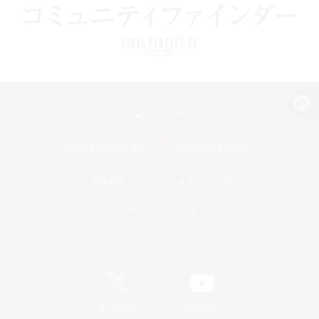
パソコン版へ
関連商品
e-STOREで購入
ゲームダウンロード
Official Information
/
X
News
YouTube