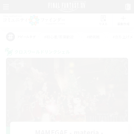
リスト
募集作成
#初心者/若葉歓迎
#絶挑戦
#立ち上げメ
アピールタグ
クロスワールドリンクシェル
MAMEGAE - materia -