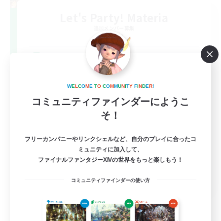
Let's Party! Materia
追加メンバー募集
Materia
999
募集人数
LetsPartyFFXIVDiscord
W
E
L
C
O
M
E
T
O
C
O
M
M
U
N
I
T
Y
F
I
N
D
E
R
!
コミュニティファインダーにようこ
そ！
フリーカンパニーやリンクシェルなど、自分のプレイに合ったコ
ミュニティに加入して、
ファイナルファンタジーXIVの世界をもっと楽しもう！
EN
コミュニティファインダーの使い方
詳細を見る
募集期間: 2026/08/24 まで