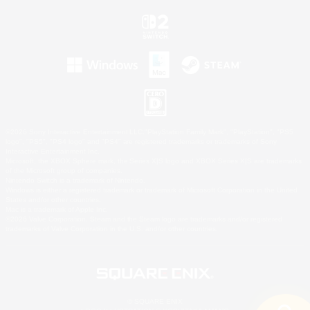
©2026 Sony Interactive Entertainment LLC."PlayStation Family Mark", "PlayStation", "PS5
logo", "PS5", "PS4 logo" and "PS4" are registered trademarks or trademarks of Sony
Interactive Entertainment Inc.
Microsoft, the XBOX Sphere mark, the Series X|S logo and XBOX Series X|S are trademarks
of the Microsoft group of companies.
Nintendo Switch is a trademark of Nintendo.
Windows is either a registered trademark or trademark of Microsoft Corporation in the United
States and/or other countries.
Mac is a trademark of Apple Inc.
©2026 Valve Corporation. Steam and the Steam logo are trademarks and/or registered
trademarks of Valve Corporation in the U.S. and/or other countries.
© SQUARE ENIX