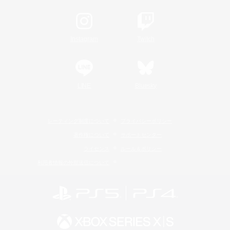
Instagram
Twitch
LINE
Bluesky
レーティング制度について
プライバシーポリシー
著作権について
サポートセンター
ライセンス
ルール＆ポリシー
利用者情報の外部送信について