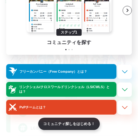
クロスワールドリンクシェル
ステップ1
コミュニティを探す
フリーカンパニー（Free Company）とは？
Rainbow Connection
リンクシェル/クロスワールドリンクシェル（LS/CWLS）と
は？
追加メンバー募集
Materia
PvPチームとは？
50
募集人数
コミュニティ探しをはじめる！
LGBTQIA+