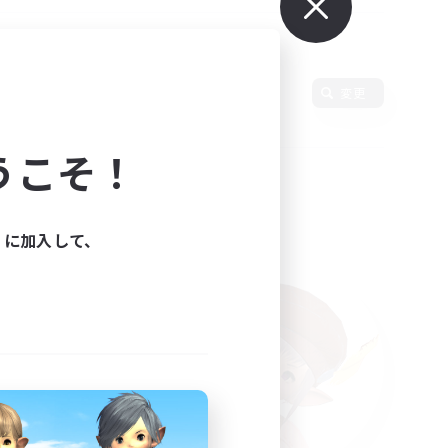
語
変更
うこそ！
ィに加入して、
た。