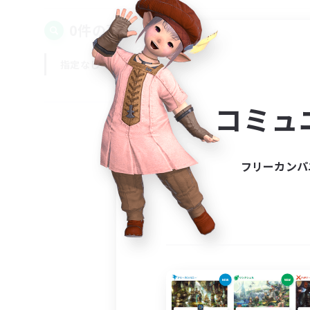
0件の募集が見つかりました！
指定なし
平日
週末
コミュ
フリーカンパ
募