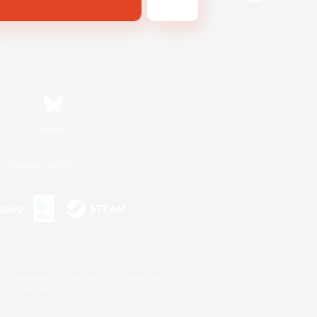
Bluesky
利用者情報の外部送信について
s or trademarks of Sony Interactive Entertainment Inc.
up of companies.
er countries.