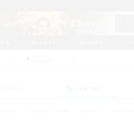
始める
プレイガイド
コミュニティ
ラ
WORLD
Bismarck
カンパニー
LS & CWLS
(0)
(0)
#零式挑戦
#立ち上げメンバー募集
#社会人中心
#まったり
#体験歓迎
#クラフター中心
#ギャザラー中心
#ロー
ング
#演奏
#ミラプリ（ミラージュプリズム）
#クリア目指