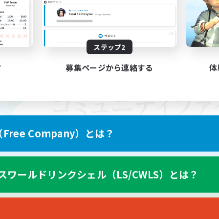
ステップ2
す
募集ページから連絡する
体
ree Company）とは？
スワールドリンクシェル（LS/CWLS）とは？
スマートフォン版へ