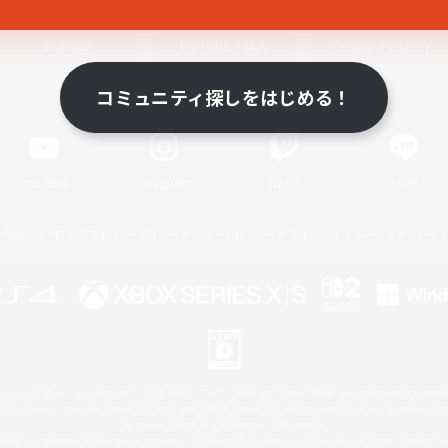
関連商品
e-STOREで購入
ゲームダウンロード
コミュニティ探しをはじめる！
Official Information
YouTube
Instagram
Twitch
LINE
著作権について
プライバシーポリシー
サポートセンター
ライセンス
ルール＆ポリシー
 Family Mark", "PlayStation", "PS5 logo", "PS5", "PS4 logo" and "PS4" are registered trademark
XBOX Sphere mark, the Series X|S logo and XBOX Series X|S are trademarks of the Microsoft gro
Nintendo Switch is a trademark of Nintendo.
ither a registered trademark or trademark of Microsoft Corporation in the United States and/or oth