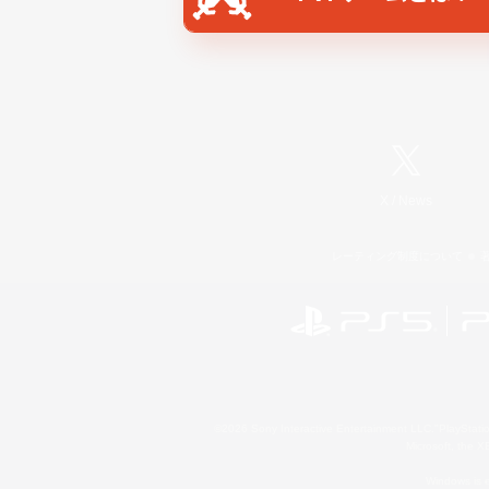
X
/
News
レーティング制度について
©2026 Sony Interactive Entertainment LLC."PlayStation
Microsoft, the 
Windows is e