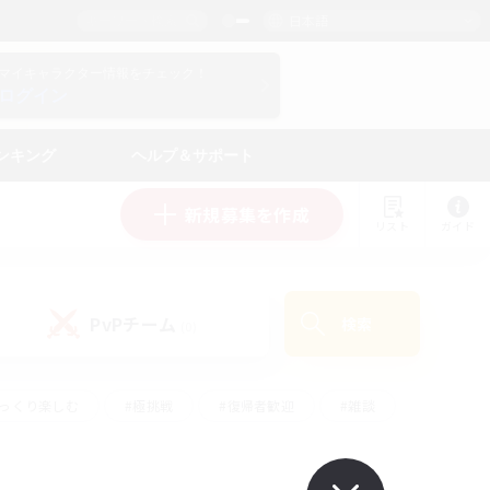
日本語
マイキャラクター情報をチェック！
ログイン
ンキング
ヘルプ＆サポート
新規募集を作成
リスト
ガイド
PvPチーム
検索
(0)
ゆっくり楽しむ
#極挑戦
#復帰者歓迎
#雑談
ルプレイ
#トレジャーハント
#レベリング
して頑張る
#プレイヤー主催イベント