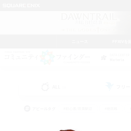
ニュース
FFXIVを
DATA CENTER
Materia
ALL
フリー
(0)
アピールタグ
#初心者/若葉歓迎
#絶挑戦
#モブハント
#学生中心
#なんでも楽しむ
#スクリーンショット撮影
#ハウジ