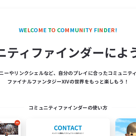
＃クラフター中心
使用言
W
E
L
C
O
M
E
T
O
C
O
M
M
U
N
I
T
Y
F
I
N
D
E
R
!
ニティファインダーによ
ニーやリンクシェルなど、自分のプレイに合ったコミュニテ
ファイナルファンタジーXIVの世界をもっと楽しもう！
募集数 0件
集が見つかりませんでし
コミュニティファインダーの使い方
条件を変えて検索してみるでっす！