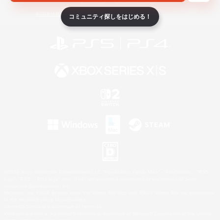
ライセンス
ルール＆ポリシー
利用者情報の外部送信について
コミュニティ探しをはじめる！
©2026 Sony Interactive Entertainment LLC."PlayStation Family Mark", "PlayStation", "PS5
logo", "PS5", "PS4 logo" and "PS4" are registered trademarks or trademarks of Sony
Interactive Entertainment Inc.
Microsoft, the XBOX Sphere mark, the Series X|S logo and XBOX Series X|S are trademarks
of the Microsoft group of companies.
Nintendo Switch is a trademark of Nintendo.
Windows is either a registered trademark or trademark of Microsoft Corporation in the United