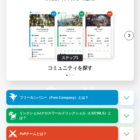
ゲームダウンロード
Official Information
/
X
News
YouTube
ステップ1
コミュニティを探す
Instagram
Twitch
フリーカンパニー（Free Company）とは？
LINE
Bluesky
リンクシェル/クロスワールドリンクシェル（LS/CWLS）と
は？
レーティング制度について
プライバシーポリシー
著作権について
サポートセンター
PvPチームとは？