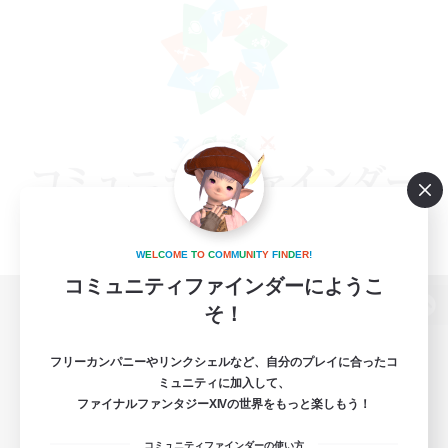
W
E
L
C
O
M
E
T
O
C
O
M
M
U
N
I
T
Y
F
I
N
D
E
R
!
コミュニティファインダーにようこ
そ！
パソコン版へ
フリーカンパニーやリンクシェルなど、自分のプレイに合ったコ
ミュニティに加入して、
ファイナルファンタジーXIVの世界をもっと楽しもう！
関連商品
e-STOREで購入
コミュニティファインダーの使い方