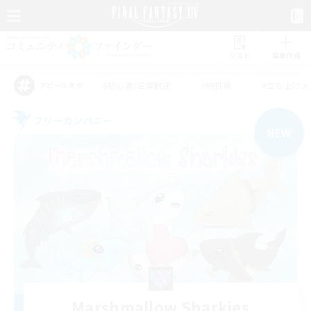
リスト
募集作成
#初心者/若葉歓迎
#絶挑戦
#立ち上げメ
アピールタグ
フリーカンパニー
NEW
Marshmallow Sharkies