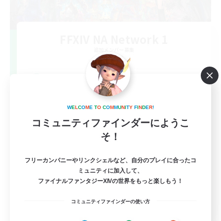
FFXIV NA Network 1
追加メンバー募集
Materia
100
募集人数
Players events social
W
E
L
C
O
M
E
T
O
C
O
M
M
U
N
I
T
Y
F
I
N
D
E
R
!
コミュニティファインダーにようこ
そ！
フリーカンパニーやリンクシェルなど、自分のプレイに合ったコ
ミュニティに加入して、
ファイナルファンタジーXIVの世界をもっと楽しもう！
EN / FR
コミュニティファインダーの使い方
詳細を見る