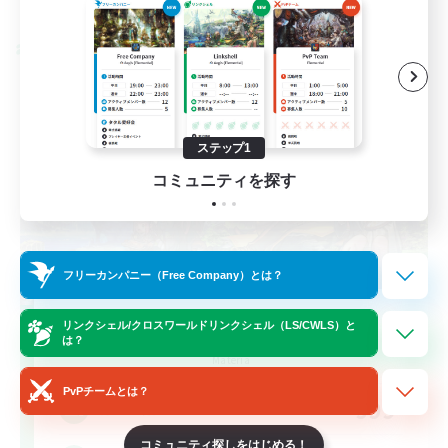
募集期間: 2026/08/28 まで
クロスワールドリンクシェル
ステップ1
コミュニティを探す
フリーカンパニー（Free Company）とは？
Let's Party! Materia
リンクシェル/クロスワールドリンクシェル（LS/CWLS）と
は？
追加メンバー募集
Materia
PvPチームとは？
999
募集人数
コミュニティ探しをはじめる！