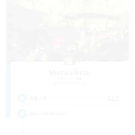
Mistwalkers
追加メンバー募集
Bismarck [Materia]
512
募集人数
All Are Welcome!