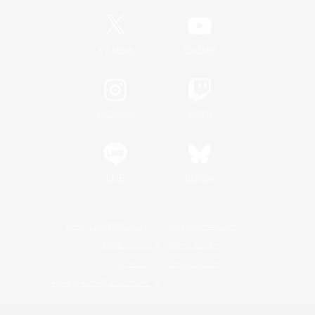
/
X
News
YouTube
Instagram
Twitch
LINE
Bluesky
レーティング制度について
プライバシーポリシー
著作権について
サポートセンター
ライセンス
ルール＆ポリシー
利用者情報の外部送信について