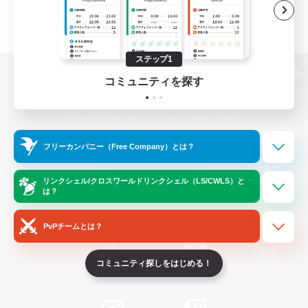
ステップ1
コミュニティを探す
パソコン版へ
フリーカンパニー（Free Company）とは？
関連商品
e-STOREで購入
ゲームダウンロード
リンクシェル/クロスワールドリンクシェル（LS/CWLS）と
は？
Official Information
PvPチームとは？
コミュニティ探しをはじめる！
/
X
News
YouTube