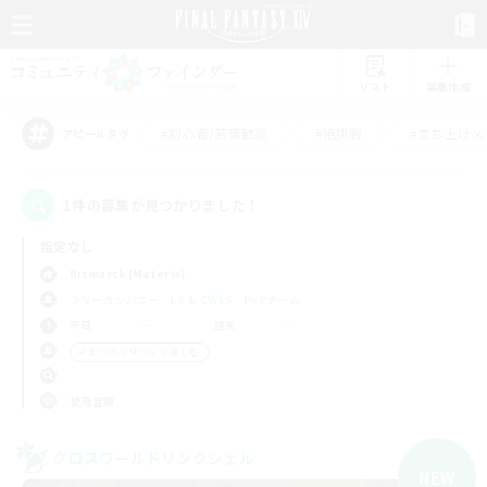
リスト
募集作成
#初心者/若葉歓迎
#絶挑戦
#立ち上げメ
アピールタグ
1件の募集が見つかりました！
指定なし
Bismarck (Materia)
フリーカンパニー
LS & CWLS
PvPチーム
平日
週末
＃まったりゆっくり楽しむ
使用言語
クロスワールドリンクシェル
NEW