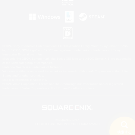
©2026 Sony Interactive Entertainment LLC."PlayStation Family Mark", "PlayStation", "PS5
logo", "PS5", "PS4 logo" and "PS4" are registered trademarks or trademarks of Sony
Interactive Entertainment Inc.
Microsoft, the XBOX Sphere mark, the Series X|S logo and XBOX Series X|S are trademarks
of the Microsoft group of companies.
Nintendo Switch is a trademark of Nintendo.
Windows is either a registered trademark or trademark of Microsoft Corporation in the United
States and/or other countries.
Mac is a trademark of Apple Inc.
©2026 Valve Corporation. Steam and the Steam logo are trademarks and/or registered
trademarks of Valve Corporation in the U.S. and/or other countries.
© SQUARE ENIX
LOGO ILLUSTRATION:© YOSHITAKA AMANO
検索する