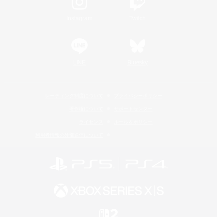
Instagram
Twitch
LINE
Bluesky
レーティング制度について
プライバシーポリシー
著作権について
サポートセンター
ライセンス
ルール＆ポリシー
利用者情報の外部送信について