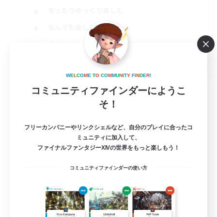
まったりゆっくり楽しむ
なんでも楽しむ
スクリーンショット撮影
JA
詳細を見る
W
E
L
C
O
M
E
T
O
C
O
M
M
U
N
I
T
Y
F
I
N
D
E
R
!
募集期間: 2026/09/01 まで
コミュニティファインダーにようこ
そ！
フリーカンパニーやリンクシェルなど、自分のプレイに合ったコ
ミュニティに加入して、
ファイナルファンタジーXIVの世界をもっと楽しもう！
コミュニティファインダーの使い方