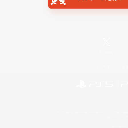
X
/
News
レーティング制度について
©2026 Sony Interactive Entertainment LLC."PlayStation
Microsoft, the 
Windows is e