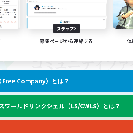
ステップ2
す
募集ページから連絡する
体
ree Company）とは？
スワールドリンクシェル（LS/CWLS）とは？
スマートフォン版へ