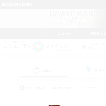
ニュース
FFXIVを
DATA CENTER
Materia
ALL
フリー
(0)
アピールタグ
#初心者/若葉歓迎
#絶挑戦
#モブハント
#学生中心
#なんでも楽しむ
#スクリーンショット撮影
#ハウジ