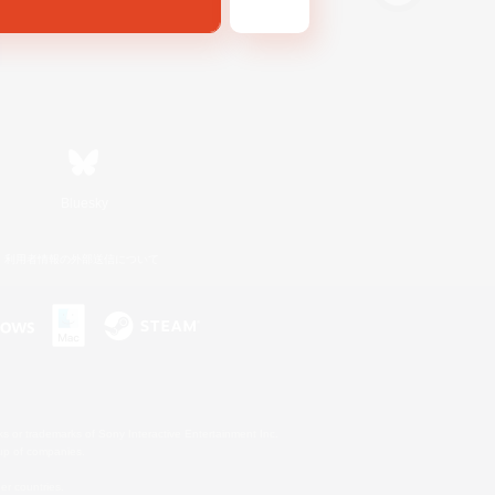
Bluesky
利用者情報の外部送信について
s or trademarks of Sony Interactive Entertainment Inc.
up of companies.
er countries.