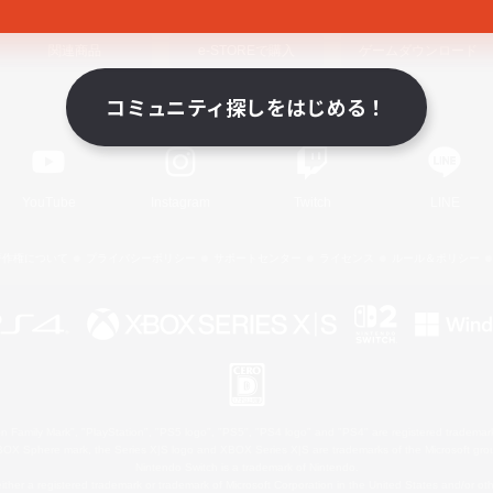
関連商品
e-STOREで購入
ゲームダウンロード
コミュニティ探しをはじめる！
Official Information
YouTube
Instagram
Twitch
LINE
著作権について
プライバシーポリシー
サポートセンター
ライセンス
ルール＆ポリシー
 Family Mark", "PlayStation", "PS5 logo", "PS5", "PS4 logo" and "PS4" are registered trademark
XBOX Sphere mark, the Series X|S logo and XBOX Series X|S are trademarks of the Microsoft gro
Nintendo Switch is a trademark of Nintendo.
ither a registered trademark or trademark of Microsoft Corporation in the United States and/or oth