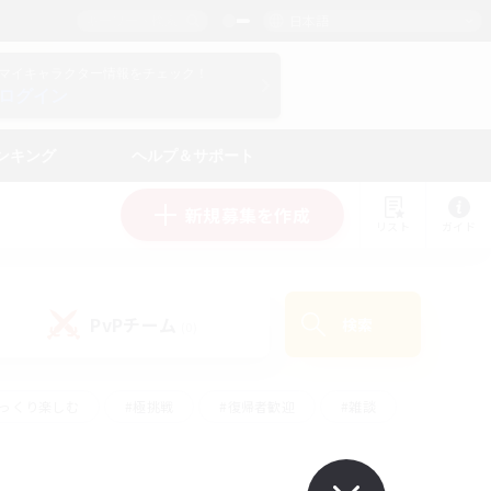
日本語
マイキャラクター情報をチェック！
ログイン
ンキング
ヘルプ＆サポート
新規募集を作成
リスト
ガイド
PvPチーム
検索
(0)
ゆっくり楽しむ
#極挑戦
#復帰者歓迎
#雑談
ルプレイ
#トレジャーハント
#レベリング
して頑張る
#プレイヤー主催イベント