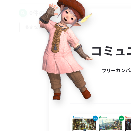
0件の募集が見つかりました！
指定なし
平日
週末
コミュ
フリーカンパ
募