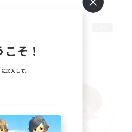
語
変更
うこそ！
ィに加入して、
た。