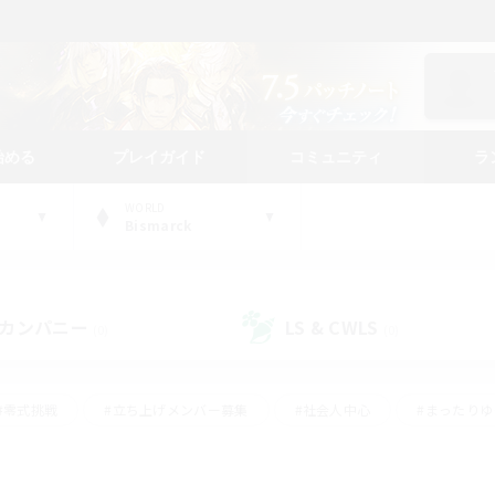
始める
プレイガイド
コミュニティ
ラ
WORLD
Bismarck
カンパニー
LS & CWLS
(0)
(0)
#零式挑戦
#立ち上げメンバー募集
#社会人中心
#まったり
#体験歓迎
#クラフター中心
#ギャザラー中心
#ロー
ング
#演奏
#ミラプリ（ミラージュプリズム）
#クリア目指