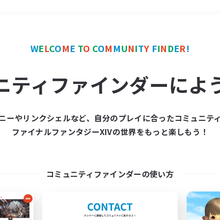
＃クラフター中心
使用言
W
E
L
C
O
M
E
T
O
C
O
M
M
U
N
I
T
Y
F
I
N
D
E
R
!
ニティファインダーによ
ニーやリンクシェルなど、自分のプレイに合ったコミュニテ
ファイナルファンタジーXIVの世界をもっと楽しもう！
募集数 0件
集が見つかりませんでし
コミュニティファインダーの使い方
条件を変えて検索してみるでっす！