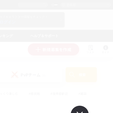
日本語
マイキャラクター情報をチェック！
ログイン
ンキング
ヘルプ＆サポート
新規募集を作成
リスト
ガイド
PvPチーム
検索
(0)
ゆっくり楽しむ
#極挑戦
#復帰者歓迎
#雑談
ルプレイ
#トレジャーハント
#レベリング
して頑張る
#プレイヤー主催イベント