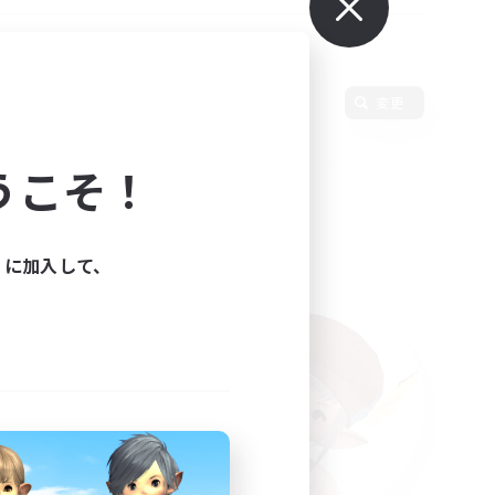
変更
うこそ！
ィに加入して、
た。