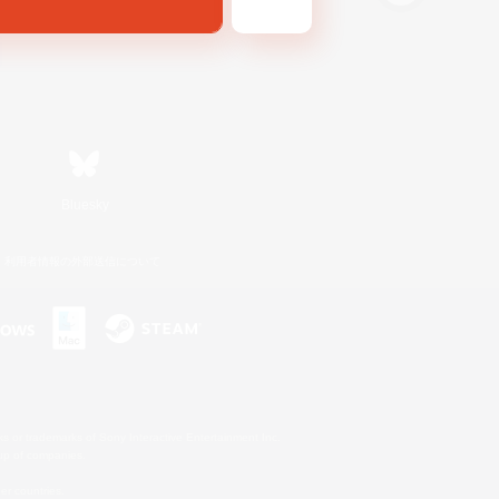
Bluesky
利用者情報の外部送信について
s or trademarks of Sony Interactive Entertainment Inc.
up of companies.
er countries.