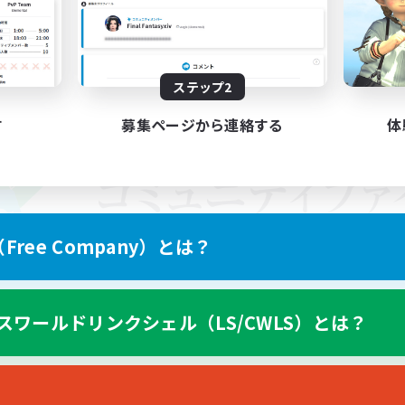
ステップ2
す
募集ページから連絡する
体
ree Company）とは？
スワールドリンクシェル（LS/CWLS）とは？
スマートフォン版へ