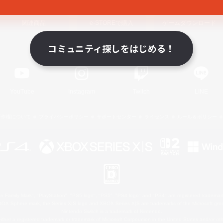
関連商品
e-STOREで購入
ゲームダウンロード
コミュニティ探しをはじめる！
Official Information
YouTube
Instagram
Twitch
LINE
著作権について
プライバシーポリシー
サポートセンター
ライセンス
ルール＆ポリシー
 Family Mark", "PlayStation", "PS5 logo", "PS5", "PS4 logo" and "PS4" are registered trademark
XBOX Sphere mark, the Series X|S logo and XBOX Series X|S are trademarks of the Microsoft gro
Nintendo Switch is a trademark of Nintendo.
ither a registered trademark or trademark of Microsoft Corporation in the United States and/or oth