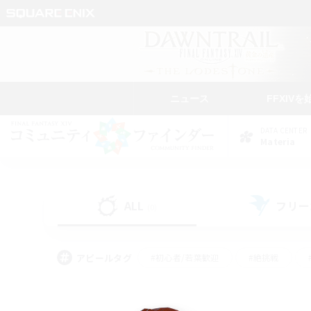
ニュース
FFXIVを
DATA CENTER
Materia
ALL
フリー
(0)
アピールタグ
#初心者/若葉歓迎
#絶挑戦
#モブハント
#学生中心
#なんでも楽しむ
#スクリーンショット撮影
#ハウジ