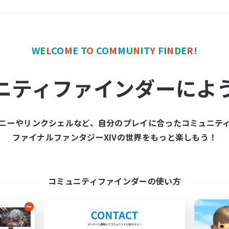
＃社会人中心
使用言語
W
E
L
C
O
M
E
T
O
C
O
M
M
U
N
I
T
Y
F
I
N
D
E
R
!
ニティファインダーによ
ニーやリンクシェルなど、自分のプレイに合ったコミュニテ
ファイナルファンタジーXIVの世界をもっと楽しもう！
募集数 0件
集が見つかりませんでし
コミュニティファインダーの使い方
条件を変えて検索してみるでっす！