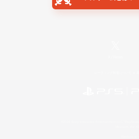
X
/
News
レーティング制度について
©2026 Sony Interactive Entertainment LLC."PlayStation
Microsoft, the 
Windows is e