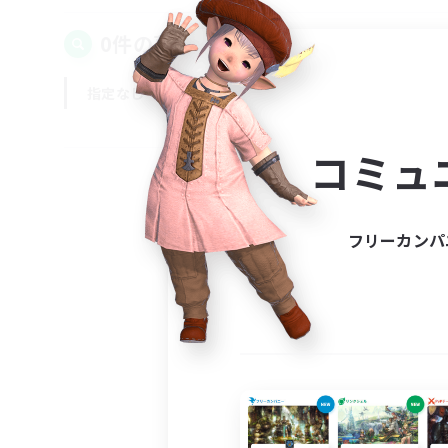
0件の募集が見つかりました！
指定なし
平日
週末
コミュ
フリーカンパ
募