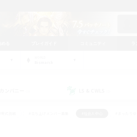
始める
プレイガイド
コミュニティ
ラ
WORLD
Bismarck
カンパニー
LS & CWLS
(0)
(0)
#零式挑戦
#立ち上げメンバー募集
#社会人中心
#まったり
#体験歓迎
#クラフター中心
#ギャザラー中心
#ロー
ング
#演奏
#ミラプリ（ミラージュプリズム）
#クリア目指