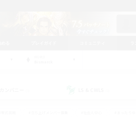
始める
プレイガイド
コミュニティ
ラ
WORLD
Bismarck
カンパニー
LS & CWLS
(0)
(0)
#零式挑戦
#立ち上げメンバー募集
#社会人中心
#まったり
#体験歓迎
#クラフター中心
#ギャザラー中心
#ロー
ング
#演奏
#ミラプリ（ミラージュプリズム）
#クリア目指