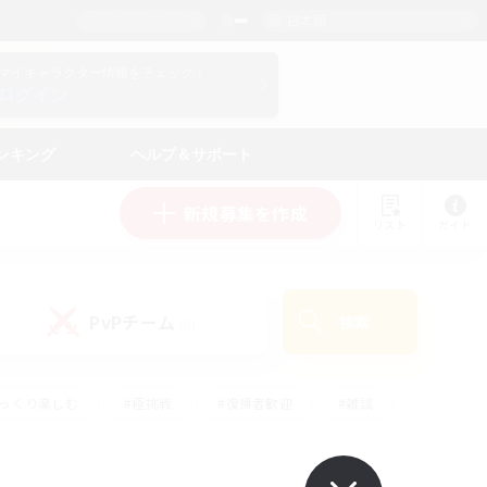
日本語
マイキャラクター情報をチェック！
ログイン
ンキング
ヘルプ＆サポート
新規募集を作成
リスト
ガイド
PvPチーム
検索
(0)
ゆっくり楽しむ
#極挑戦
#復帰者歓迎
#雑談
ルプレイ
#トレジャーハント
#レベリング
して頑張る
#プレイヤー主催イベント