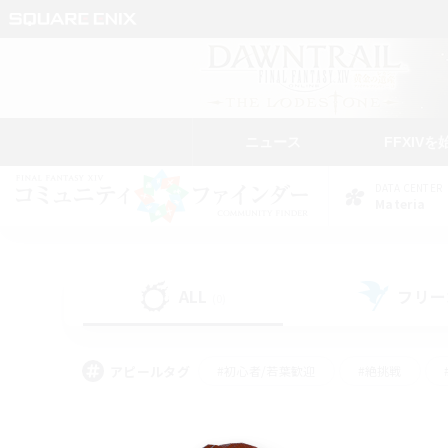
ニュース
FFXIVを
DATA CENTER
Materia
ALL
フリー
(0)
アピールタグ
#初心者/若葉歓迎
#絶挑戦
#モブハント
#学生中心
#なんでも楽しむ
#スクリーンショット撮影
#ハウジ