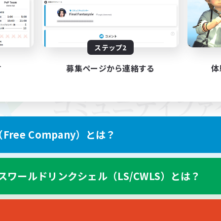
ステップ2
す
募集ページから連絡する
体
ree Company）とは？
スワールドリンクシェル（LS/CWLS）とは？
スマートフォン版へ