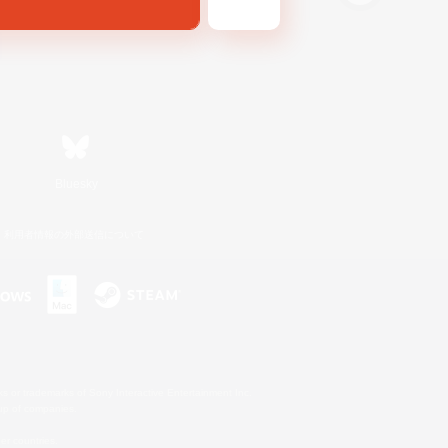
Bluesky
利用者情報の外部送信について
s or trademarks of Sony Interactive Entertainment Inc.
up of companies.
er countries.