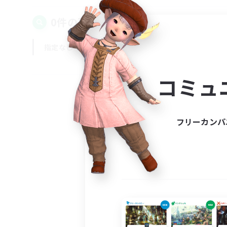
0件の募集が見つかりました！
指定なし
平日
週末
コミュ
フリーカンパ
募