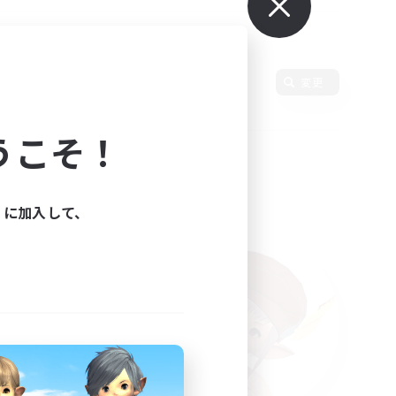
使用言語
変更
うこそ！
ィに加入して、
た。