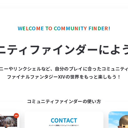
＃クリア目指して頑張る
W
E
L
C
O
M
E
T
O
C
O
M
M
U
N
I
T
Y
F
I
N
D
E
R
!
ニティファインダーによ
ニーやリンクシェルなど、自分のプレイに合ったコミュニテ
ファイナルファンタジーXIVの世界をもっと楽しもう！
募集数 0件
集が見つかりませんでし
コミュニティファインダーの使い方
条件を変えて検索してみるでっす！