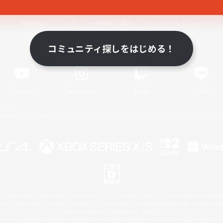
関連商品
e-STOREで購入
ゲームダウンロード
コミュニティ探しをはじめる！
Official Information
YouTube
Instagram
Twitch
LINE
著作権について
プライバシーポリシー
サポートセンター
ライセンス
ルール＆ポリシー
 Family Mark", "PlayStation", "PS5 logo", "PS5", "PS4 logo" and "PS4" are registered trademark
XBOX Sphere mark, the Series X|S logo and XBOX Series X|S are trademarks of the Microsoft gro
Nintendo Switch is a trademark of Nintendo.
ither a registered trademark or trademark of Microsoft Corporation in the United States and/or oth