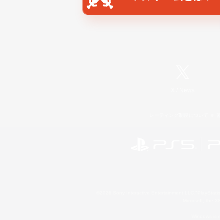
X
/
News
レーティング制度について
©2026 Sony Interactive Entertainment LLC."PlayStation
Microsoft, the 
Windows is e