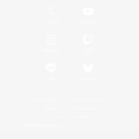
/
X
News
YouTube
Instagram
Twitch
LINE
Bluesky
レーティング制度について
プライバシーポリシー
著作権について
サポートセンター
ライセンス
ルール＆ポリシー
利用者情報の外部送信について