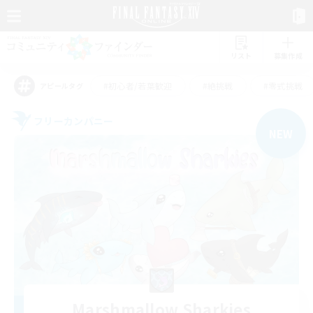
リスト
募集作成
#初心者/若葉歓迎
#絶挑戦
#零式挑戦
アピールタグ
フリーカンパニー
NEW
Marshmallow Sharkies