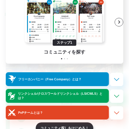
募集期間: 2026/08/28 まで
クロスワールドリンクシェル
ステップ1
コミュニティを探す
フリーカンパニー（Free Company）とは？
Let's Party! Materia
リンクシェル/クロスワールドリンクシェル（LS/CWLS）と
は？
追加メンバー募集
Materia
PvPチームとは？
999
募集人数
コミュニティ探しをはじめる！