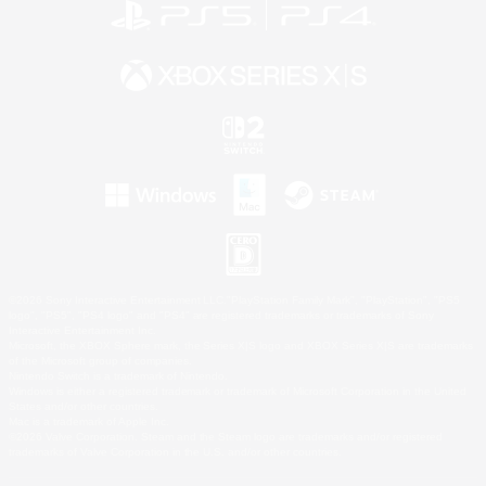
©2026 Sony Interactive Entertainment LLC."PlayStation Family Mark", "PlayStation", "PS5
logo", "PS5", "PS4 logo" and "PS4" are registered trademarks or trademarks of Sony
Interactive Entertainment Inc.
Microsoft, the XBOX Sphere mark, the Series X|S logo and XBOX Series X|S are trademarks
of the Microsoft group of companies.
Nintendo Switch is a trademark of Nintendo.
Windows is either a registered trademark or trademark of Microsoft Corporation in the United
States and/or other countries.
Mac is a trademark of Apple Inc.
©2026 Valve Corporation. Steam and the Steam logo are trademarks and/or registered
trademarks of Valve Corporation in the U.S. and/or other countries.