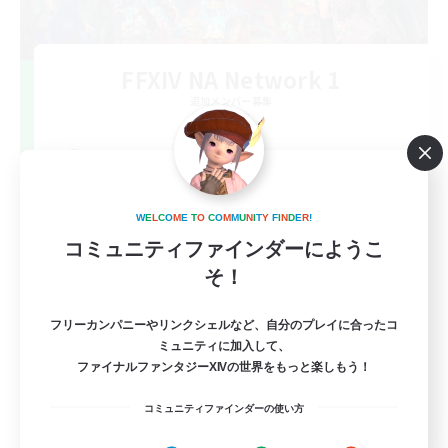
FFXIV NA Network 1
追加メンバー募集
Materia
100
募集人数
Players events social
W
E
L
C
O
M
E
T
O
C
O
M
M
U
N
I
T
Y
F
I
N
D
E
R
!
コミュニティファインダーにようこ
そ！
フリーカンパニーやリンクシェルなど、自分のプレイに合ったコ
ミュニティに加入して、
ファイナルファンタジーXIVの世界をもっと楽しもう！
EN / FR
コミュニティファインダーの使い方
詳細を見る