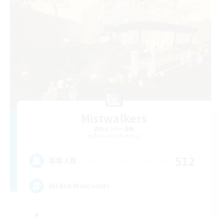
Mistwalkers
追加メンバー募集
Bismarck [Materia]
512
募集人数
All Are Welcome!