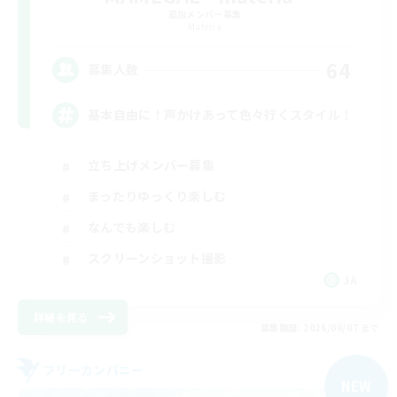
追加メンバー募集
Materia
64
募集人数
基本自由に！声かけあって色々行くスタイル！
立ち上げメンバー募集
まったりゆっくり楽しむ
なんでも楽しむ
スクリーンショット撮影
JA
詳細を見る
募集期間: 2026/09/07 まで
フリーカンパニー
NEW