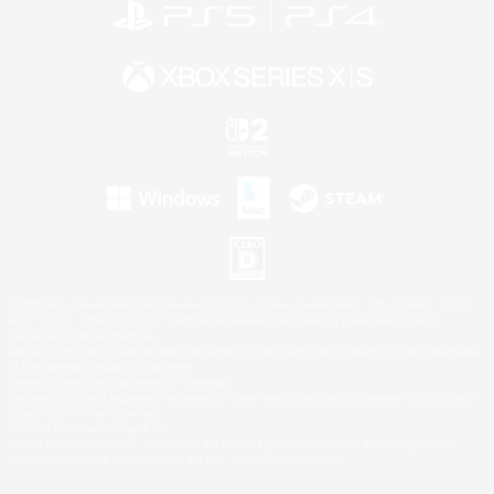
©2026 Sony Interactive Entertainment LLC."PlayStation Family Mark", "PlayStation", "PS5
logo", "PS5", "PS4 logo" and "PS4" are registered trademarks or trademarks of Sony
Interactive Entertainment Inc.
Microsoft, the XBOX Sphere mark, the Series X|S logo and XBOX Series X|S are trademarks
of the Microsoft group of companies.
Nintendo Switch is a trademark of Nintendo.
Windows is either a registered trademark or trademark of Microsoft Corporation in the United
States and/or other countries.
Mac is a trademark of Apple Inc.
©2026 Valve Corporation. Steam and the Steam logo are trademarks and/or registered
trademarks of Valve Corporation in the U.S. and/or other countries.