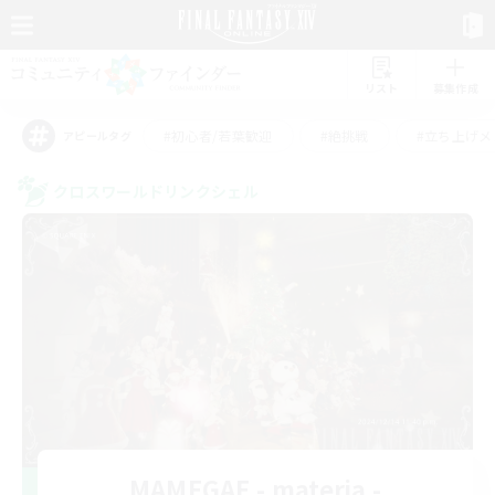
リスト
募集作成
#初心者/若葉歓迎
#絶挑戦
#立ち上げメ
アピールタグ
クロスワールドリンクシェル
MAMEGAE - materia -