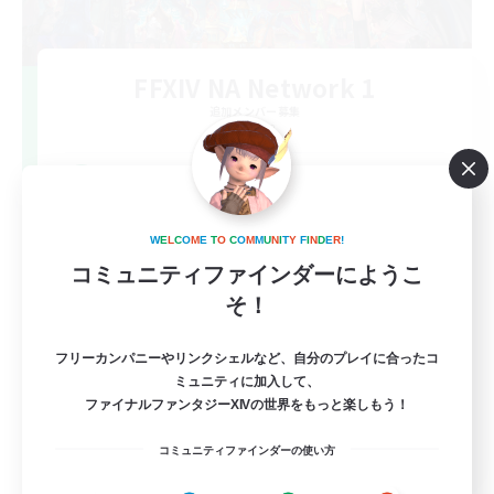
FFXIV NA Network 1
追加メンバー募集
Materia
100
募集人数
Players events social
W
E
L
C
O
M
E
T
O
C
O
M
M
U
N
I
T
Y
F
I
N
D
E
R
!
コミュニティファインダーにようこ
そ！
フリーカンパニーやリンクシェルなど、自分のプレイに合ったコ
ミュニティに加入して、
ファイナルファンタジーXIVの世界をもっと楽しもう！
EN / FR
コミュニティファインダーの使い方
詳細を見る