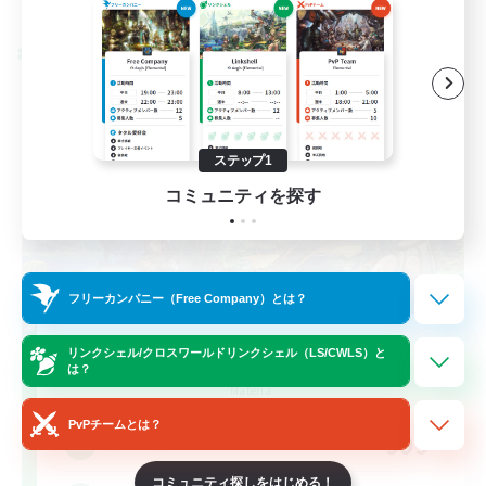
募集期間: 2026/08/28 まで
クロスワールドリンクシェル
ステップ1
コミュニティを探す
フリーカンパニー（Free Company）とは？
Let's Party! Materia
リンクシェル/クロスワールドリンクシェル（LS/CWLS）と
は？
追加メンバー募集
Materia
PvPチームとは？
999
募集人数
コミュニティ探しをはじめる！