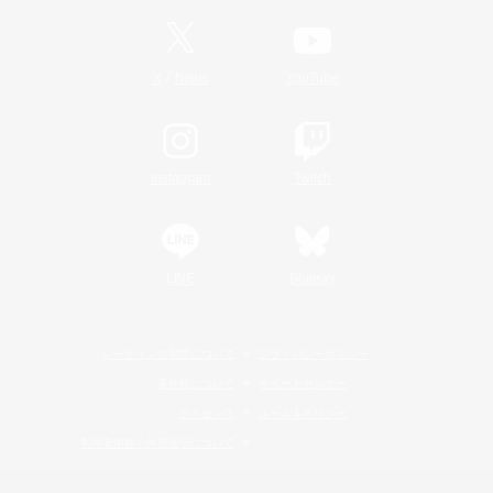
/
X
News
YouTube
Instagram
Twitch
LINE
Bluesky
レーティング制度について
プライバシーポリシー
著作権について
サポートセンター
ライセンス
ルール＆ポリシー
利用者情報の外部送信について