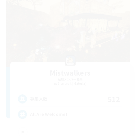
Mistwalkers
追加メンバー募集
Bismarck [Materia]
512
募集人数
All Are Welcome!