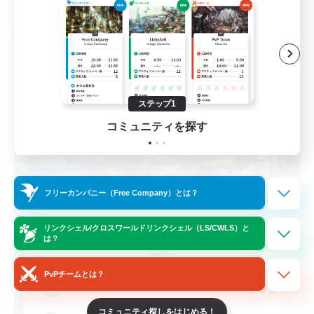
募集期間: 2026/08/28 まで
クロスワールドリンクシェル
ステップ1
コミュニティを探す
フリーカンパニー（Free Company）とは？
Let's Party! Materia
リンクシェル/クロスワールドリンクシェル（LS/CWLS）と
は？
追加メンバー募集
Materia
PvPチームとは？
999
募集人数
コミュニティ探しをはじめる！