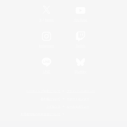
/
X
News
YouTube
Instagram
Twitch
LINE
Bluesky
レーティング制度について
プライバシーポリシー
著作権について
サポートセンター
ライセンス
ルール＆ポリシー
利用者情報の外部送信について