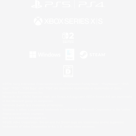
©2026 Sony Interactive Entertainment LLC."PlayStation Family Mark", "PlayStation", "PS5
logo", "PS5", "PS4 logo" and "PS4" are registered trademarks or trademarks of Sony
Interactive Entertainment Inc.
Microsoft, the XBOX Sphere mark, the Series X|S logo and XBOX Series X|S are trademarks
of the Microsoft group of companies.
Nintendo Switch is a trademark of Nintendo.
Windows is either a registered trademark or trademark of Microsoft Corporation in the United
States and/or other countries.
Mac is a trademark of Apple Inc.
©2026 Valve Corporation. Steam and the Steam logo are trademarks and/or registered
trademarks of Valve Corporation in the U.S. and/or other countries.