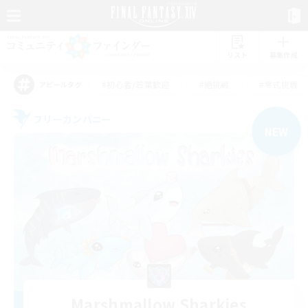
リスト
募集作成
#初心者/若葉歓迎
#絶挑戦
#零式挑戦
アピールタグ
フリーカンパニー
NEW
Marshmallow Sharkies