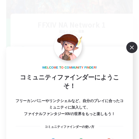
FFXIV NA Network 1
追加メンバー募集
Materia
100
募集人数
Players events social
W
E
L
C
O
M
E
T
O
C
O
M
M
U
N
I
T
Y
F
I
N
D
E
R
!
コミュニティファインダーにようこ
そ！
フリーカンパニーやリンクシェルなど、自分のプレイに合ったコ
ミュニティに加入して、
ファイナルファンタジーXIVの世界をもっと楽しもう！
EN / FR
コミュニティファインダーの使い方
詳細を見る