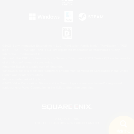
©2026 Sony Interactive Entertainment LLC."PlayStation Family Mark", "PlayStation", "PS5
logo", "PS5", "PS4 logo" and "PS4" are registered trademarks or trademarks of Sony
Interactive Entertainment Inc.
Microsoft, the XBOX Sphere mark, the Series X|S logo and XBOX Series X|S are trademarks
of the Microsoft group of companies.
Nintendo Switch is a trademark of Nintendo.
Windows is either a registered trademark or trademark of Microsoft Corporation in the United
States and/or other countries.
Mac is a trademark of Apple Inc.
©2026 Valve Corporation. Steam and the Steam logo are trademarks and/or registered
trademarks of Valve Corporation in the U.S. and/or other countries.
© SQUARE ENIX
LOGO ILLUSTRATION:© YOSHITAKA AMANO
検索する