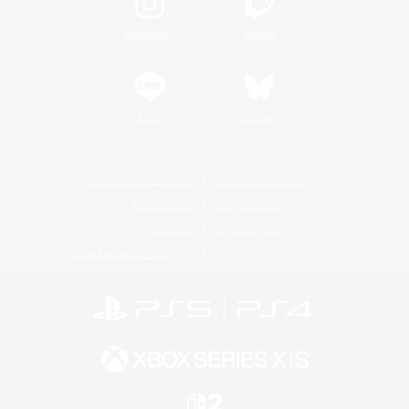
Instagram
Twitch
LINE
Bluesky
レーティング制度について
プライバシーポリシー
著作権について
サポートセンター
ライセンス
ルール＆ポリシー
利用者情報の外部送信について