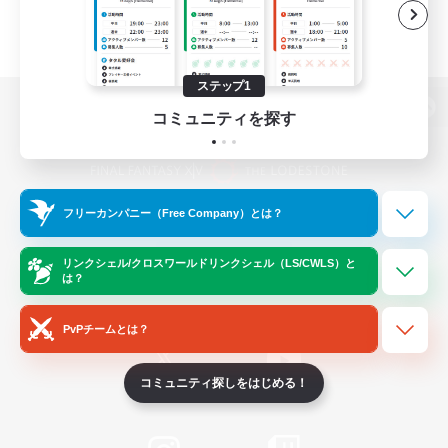
ステップ1
コミュニティを探す
パソコン版へ
フリーカンパニー（Free Company）とは？
関連商品
e-STOREで購入
ゲームダウンロード
リンクシェル/クロスワールドリンクシェル（LS/CWLS）と
は？
Official Information
PvPチームとは？
コミュニティ探しをはじめる！
/
X
News
YouTube