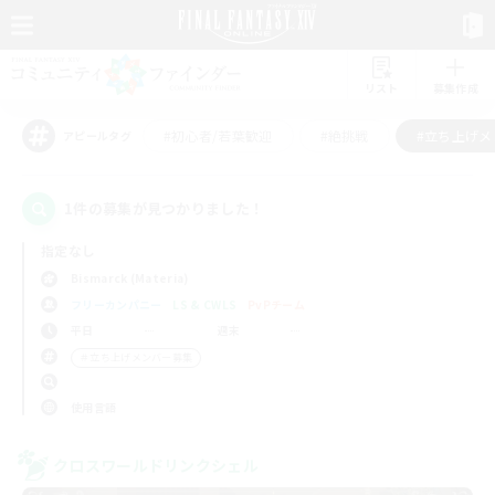
リスト
募集作成
#初心者/若葉歓迎
#絶挑戦
#立ち上げメ
アピールタグ
1件の募集が見つかりました！
指定なし
Bismarck (Materia)
フリーカンパニー
LS & CWLS
PvPチーム
平日
週末
＃立ち上げメンバー募集
使用言語
クロスワールドリンクシェル