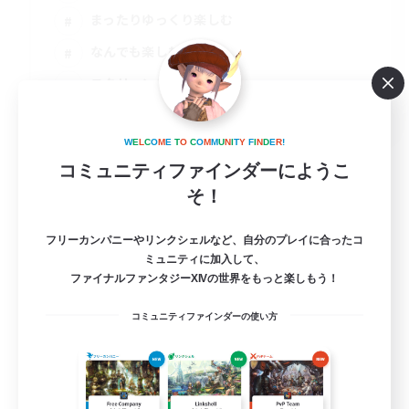
まったりゆっくり楽しむ
なんでも楽しむ
スクリーンショット撮影
JA
詳細を見る
W
E
L
C
O
M
E
T
O
C
O
M
M
U
N
I
T
Y
F
I
N
D
E
R
!
募集期間: 2026/09/07 まで
コミュニティファインダーにようこ
そ！
フリーカンパニーやリンクシェルなど、自分のプレイに合ったコ
ミュニティに加入して、
ファイナルファンタジーXIVの世界をもっと楽しもう！
コミュニティファインダーの使い方