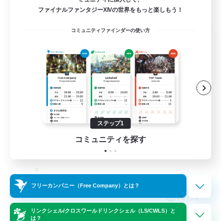
ファイナルファンタジーXIVの世界をもっと楽しもう！
コミュニティファインダーの使い方
FFXIV NA Network 1
追加メンバー募集
Materia
100
募集人数
Players events social
ステップ1
コミュニティを探す
フリーカンパニー（Free Company）とは？
EN / FR
リンクシェル/クロスワールドリンクシェル（LS/CWLS）と
詳細を見る
は？