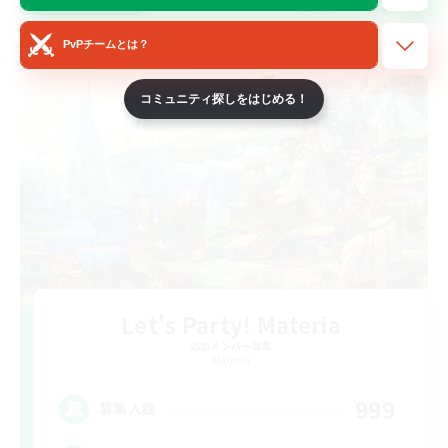
募集期間: 2026/08/28 まで
PvPチームとは？
クロスワールドリンクシェル
コミュニティ探しをはじめる！
Let's Party! Materia
追加メンバー募集
Materia
999
募集人数