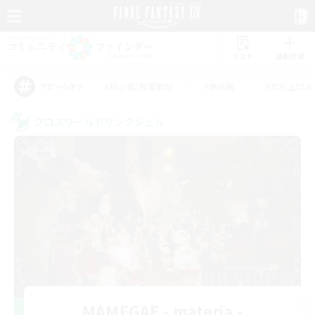
リスト
募集作成
#初心者/若葉歓迎
#絶挑戦
#立ち上げメ
アピールタグ
クロスワールドリンクシェル
MAMEGAE - materia -