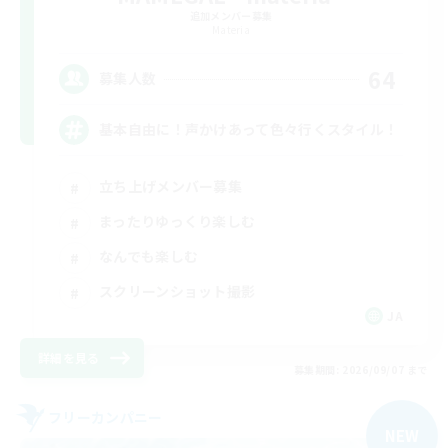
追加メンバー募集
Materia
64
募集人数
基本自由に！声かけあって色々行くスタイル！
立ち上げメンバー募集
まったりゆっくり楽しむ
なんでも楽しむ
スクリーンショット撮影
JA
詳細を見る
募集期間: 2026/09/07 まで
フリーカンパニー
NEW