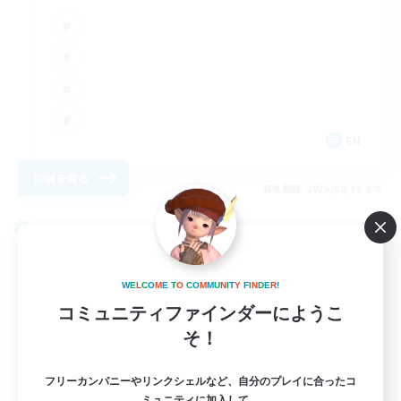
EN
詳細を見る
募集期間: 2026/08/30 まで
クロスワールドリンクシェル
W
E
L
C
O
M
E
T
O
C
O
M
M
U
N
I
T
Y
F
I
N
D
E
R
!
コミュニティファインダーにようこ
そ！
フリーカンパニーやリンクシェルなど、自分のプレイに合ったコ
ミュニティに加入して、