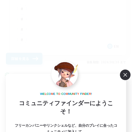
EN
詳細を見る
募集期間: 2026/08/30 まで
クロスワールドリンクシェル
W
E
L
C
O
M
E
T
O
C
O
M
M
U
N
I
T
Y
F
I
N
D
E
R
!
コミュニティファインダーにようこ
そ！
フリーカンパニーやリンクシェルなど、自分のプレイに合ったコ
ミュニティに加入して、