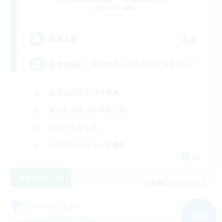
追加メンバー募集
Materia
64
募集人数
基本自由に！声かけあって色々行くスタイル！
立ち上げメンバー募集
まったりゆっくり楽しむ
なんでも楽しむ
スクリーンショット撮影
JA
詳細を見る
募集期間: 2026/09/07 まで
フリーカンパニー
NEW