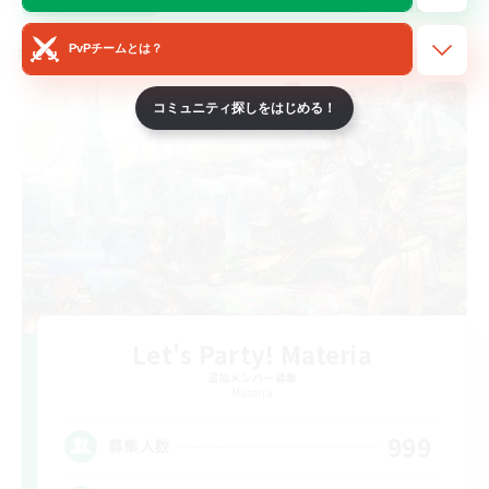
募集期間: 2026/08/28 まで
PvPチームとは？
クロスワールドリンクシェル
コミュニティ探しをはじめる！
Let's Party! Materia
追加メンバー募集
Materia
999
募集人数