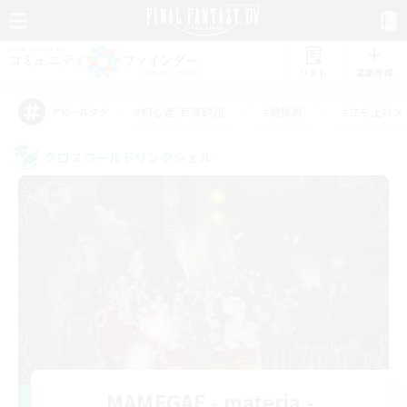
リスト
募集作成
#初心者/若葉歓迎
#絶挑戦
#立ち上げメ
アピールタグ
クロスワールドリンクシェル
MAMEGAE - materia -