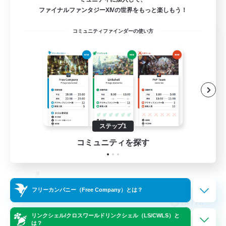
ファイナルファンタジーXIVの世界をもっと楽しもう！
コミュニティファインダーの使い方
FFXIV NA Network 1
追加メンバー募集
Materia
100
募集人数
Players events social
ステップ1
コミュニティを探す
フリーカンパニー（Free Company）とは？
EN / FR
リンクシェル/クロスワールドリンクシェル（LS/CWLS）と
詳細を見る
は？