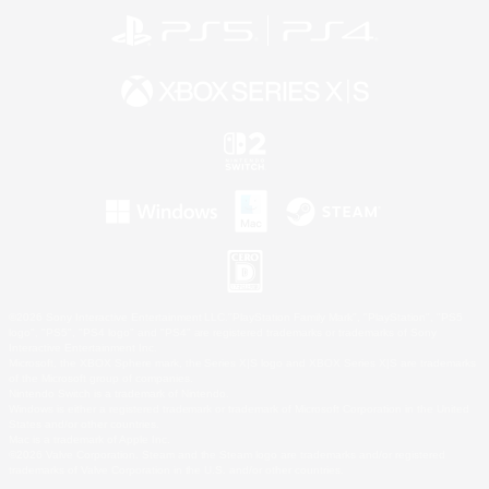
©2026 Sony Interactive Entertainment LLC."PlayStation Family Mark", "PlayStation", "PS5
logo", "PS5", "PS4 logo" and "PS4" are registered trademarks or trademarks of Sony
Interactive Entertainment Inc.
Microsoft, the XBOX Sphere mark, the Series X|S logo and XBOX Series X|S are trademarks
of the Microsoft group of companies.
Nintendo Switch is a trademark of Nintendo.
Windows is either a registered trademark or trademark of Microsoft Corporation in the United
States and/or other countries.
Mac is a trademark of Apple Inc.
©2026 Valve Corporation. Steam and the Steam logo are trademarks and/or registered
trademarks of Valve Corporation in the U.S. and/or other countries.