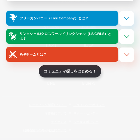
Official Information
フリーカンパニー（Free Company）とは？
/
X
News
YouTube
リンクシェル/クロスワールドリンクシェル（LS/CWLS）と
は？
PvPチームとは？
Instagram
Twitch
コミュニティ探しをはじめる！
LINE
Bluesky
レーティング制度について
プライバシーポリシー
著作権について
サポートセンター
ライセンス
ルール＆ポリシー
利用者情報の外部送信について