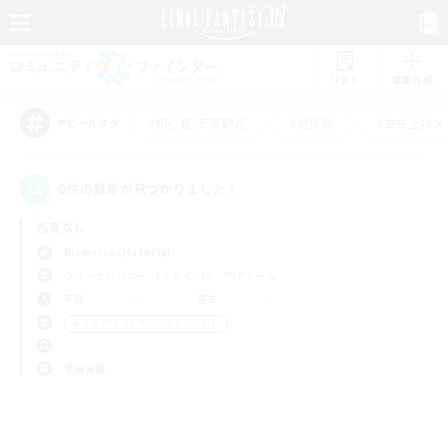
リスト
募集作成
#初心者/若葉歓迎
#絶挑戦
#立ち上げメ
アピールタグ
0件の募集が見つかりました！
指定なし
Bismarck (Materia)
フリーカンパニー
LS & CWLS
PvPチーム
平日
週末
＃ミラプリ（ミラージュプリズム）
使用言語