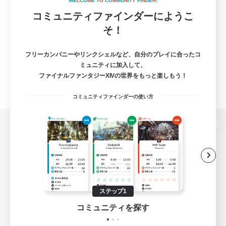
W
E
L
C
O
M
E
T
O
C
O
M
M
U
N
I
T
Y
F
I
N
D
E
R
!
コミュニティファインダーにようこ
そ！
フリーカンパニーやリンクシェルなど、自分のプレイに合ったコ
ミュニティに加入して、
ファイナルファンタジーXIVの世界をもっと楽しもう！
コミュニティファインダーの使い方
パソコン版へ
関連商品
e-STOREで購入
ステップ1
ゲームダウンロード
コミュニティを探す