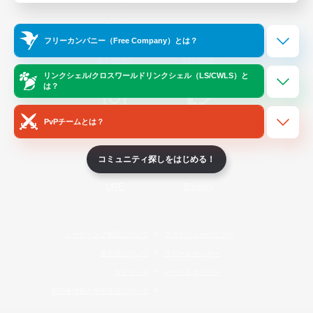
Official Information
フリーカンパニー（Free Company）とは？
/
X
News
YouTube
リンクシェル/クロスワールドリンクシェル（LS/CWLS）と
は？
PvPチームとは？
Instagram
Twitch
コミュニティ探しをはじめる！
LINE
Bluesky
レーティング制度について
プライバシーポリシー
著作権について
サポートセンター
ライセンス
ルール＆ポリシー
利用者情報の外部送信について