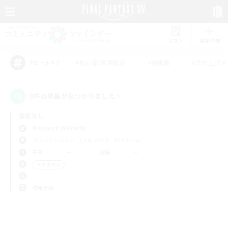
リスト
募集作成
#初心者/若葉歓迎
#絶挑戦
#立ち上げメ
アピールタグ
0件の募集が見つかりました！
指定なし
Bismarck (Materia)
フリーカンパニー
LS & CWLS
PvPチーム
平日
週末
＃学生中心
使用言語