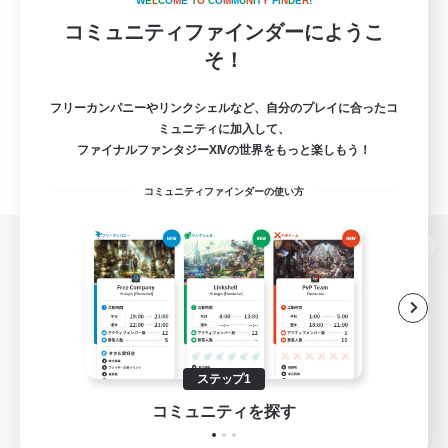
W
E
L
C
O
M
E
T
O
C
O
M
M
U
N
I
T
Y
F
I
N
D
E
R
!
コミュニティファインダーにようこ
そ！
フリーカンパニーやリンクシェルなど、自分のプレイに合ったコ
ミュニティに加入して、
ファイナルファンタジーXIVの世界をもっと楽しもう！
コミュニティファインダーの使い方
パソコン版へ
関連商品
e-STOREで購入
ステップ1
ゲームダウンロード
コミュニティを探す