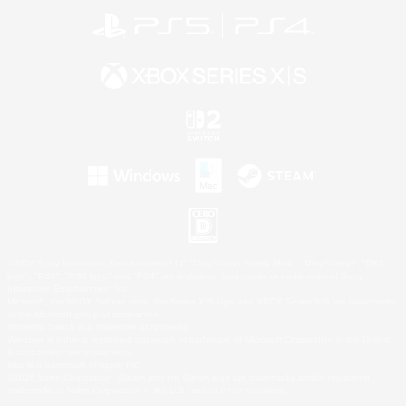
©2026 Sony Interactive Entertainment LLC."PlayStation Family Mark", "PlayStation", "PS5
logo", "PS5", "PS4 logo" and "PS4" are registered trademarks or trademarks of Sony
Interactive Entertainment Inc.
Microsoft, the XBOX Sphere mark, the Series X|S logo and XBOX Series X|S are trademarks
of the Microsoft group of companies.
Nintendo Switch is a trademark of Nintendo.
Windows is either a registered trademark or trademark of Microsoft Corporation in the United
States and/or other countries.
Mac is a trademark of Apple Inc.
©2026 Valve Corporation. Steam and the Steam logo are trademarks and/or registered
trademarks of Valve Corporation in the U.S. and/or other countries.