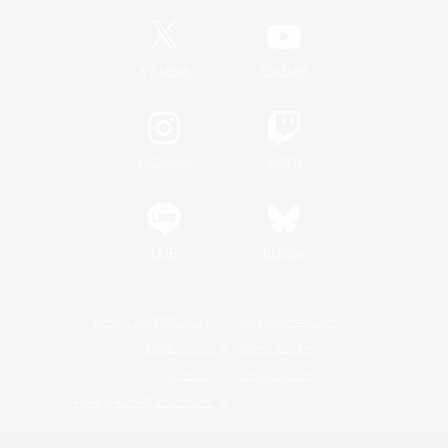
/
X
News
YouTube
Instagram
Twitch
LINE
Bluesky
レーティング制度について
プライバシーポリシー
著作権について
サポートセンター
ライセンス
ルール＆ポリシー
利用者情報の外部送信について