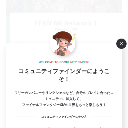
FFXIV NA Network 1
追加メンバー募集
Materia
100
募集人数
Players events social
W
E
L
C
O
M
E
T
O
C
O
M
M
U
N
I
T
Y
F
I
N
D
E
R
!
コミュニティファインダーにようこ
そ！
フリーカンパニーやリンクシェルなど、自分のプレイに合ったコ
ミュニティに加入して、
ファイナルファンタジーXIVの世界をもっと楽しもう！
EN / FR
コミュニティファインダーの使い方
詳細を見る