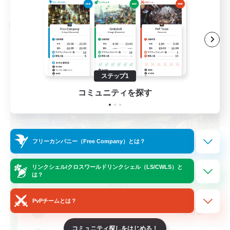
募集期間: 2026/08/28 まで
クロスワールドリンクシェル
ステップ1
コミュニティを探す
フリーカンパニー（Free Company）とは？
Let's Party! Materia
リンクシェル/クロスワールドリンクシェル（LS/CWLS）と
は？
追加メンバー募集
Materia
PvPチームとは？
999
募集人数
コミュニティ探しをはじめる！