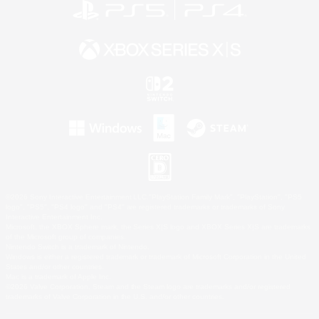
©2026 Sony Interactive Entertainment LLC."PlayStation Family Mark", "PlayStation", "PS5
logo", "PS5", "PS4 logo" and "PS4" are registered trademarks or trademarks of Sony
Interactive Entertainment Inc.
Microsoft, the XBOX Sphere mark, the Series X|S logo and XBOX Series X|S are trademarks
of the Microsoft group of companies.
Nintendo Switch is a trademark of Nintendo.
Windows is either a registered trademark or trademark of Microsoft Corporation in the United
States and/or other countries.
Mac is a trademark of Apple Inc.
©2026 Valve Corporation. Steam and the Steam logo are trademarks and/or registered
trademarks of Valve Corporation in the U.S. and/or other countries.