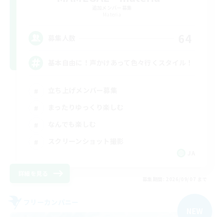
追加メンバー募集
Materia
64
募集人数
基本自由に！声かけあって色々行くスタイル！
立ち上げメンバー募集
まったりゆっくり楽しむ
なんでも楽しむ
スクリーンショット撮影
JA
詳細を見る
募集期間: 2026/09/07 まで
フリーカンパニー
NEW