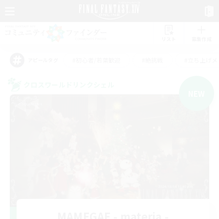
リスト
募集作成
#初心者/若葉歓迎
#絶挑戦
#立ち上げメ
アピールタグ
クロスワールドリンクシェル
NEW
MAMEGAE - materia -