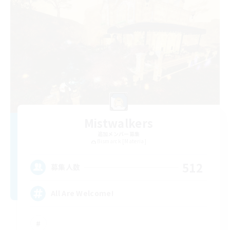
Mistwalkers
追加メンバー募集
Bismarck [Materia]
512
募集人数
All Are Welcome!