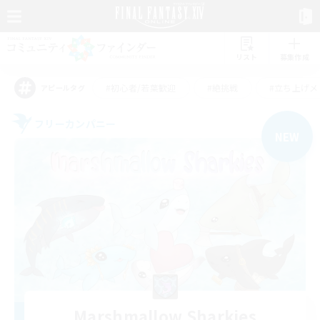
リスト
募集作成
#初心者/若葉歓迎
#絶挑戦
#立ち上げメ
アピールタグ
フリーカンパニー
NEW
Marshmallow Sharkies