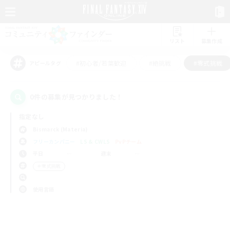
リスト
募集作成
#初心者/若葉歓迎
#絶挑戦
#零式挑戦
アピールタグ
0件の募集が見つかりました！
指定なし
Bismarck (Materia)
フリーカンパニー
LS & CWLS
PvPチーム
平日
週末
＃零式挑戦
使用言語