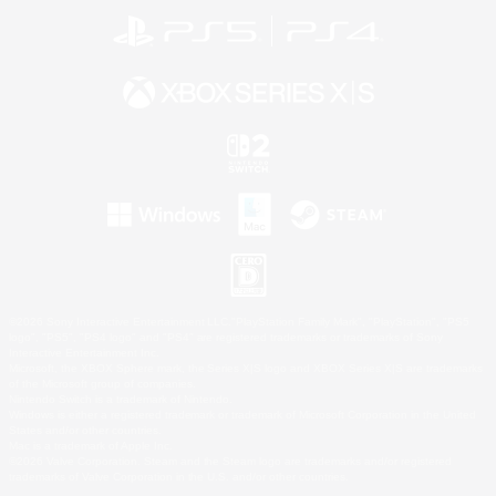
©2026 Sony Interactive Entertainment LLC."PlayStation Family Mark", "PlayStation", "PS5
logo", "PS5", "PS4 logo" and "PS4" are registered trademarks or trademarks of Sony
Interactive Entertainment Inc.
Microsoft, the XBOX Sphere mark, the Series X|S logo and XBOX Series X|S are trademarks
of the Microsoft group of companies.
Nintendo Switch is a trademark of Nintendo.
Windows is either a registered trademark or trademark of Microsoft Corporation in the United
States and/or other countries.
Mac is a trademark of Apple Inc.
©2026 Valve Corporation. Steam and the Steam logo are trademarks and/or registered
trademarks of Valve Corporation in the U.S. and/or other countries.