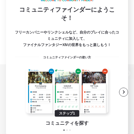
W
E
L
C
O
M
E
T
O
C
O
M
M
U
N
I
T
Y
F
I
N
D
E
R
!
コミュニティファインダーにようこ
そ！
フリーカンパニーやリンクシェルなど、自分のプレイに合ったコ
ミュニティに加入して、
ファイナルファンタジーXIVの世界をもっと楽しもう！
コミュニティファインダーの使い方
パソコン版へ
関連商品
e-STOREで購入
ステップ1
ゲームダウンロード
コミュニティを探す