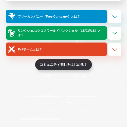
Official Information
フリーカンパニー（Free Company）とは？
/
X
News
YouTube
リンクシェル/クロスワールドリンクシェル（LS/CWLS）と
は？
PvPチームとは？
Instagram
Twitch
コミュニティ探しをはじめる！
LINE
Bluesky
レーティング制度について
プライバシーポリシー
著作権について
サポートセンター
ライセンス
ルール＆ポリシー
利用者情報の外部送信について