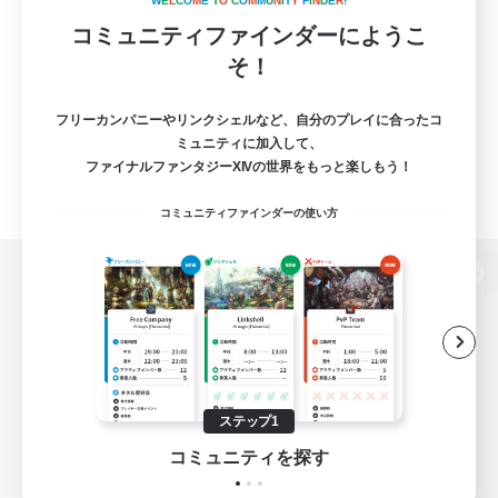
W
E
L
C
O
M
E
T
O
C
O
M
M
U
N
I
T
Y
F
I
N
D
E
R
!
コミュニティファインダーにようこ
そ！
フリーカンパニーやリンクシェルなど、自分のプレイに合ったコ
ミュニティに加入して、
ファイナルファンタジーXIVの世界をもっと楽しもう！
コミュニティファインダーの使い方
パソコン版へ
関連商品
e-STOREで購入
ステップ1
ゲームダウンロード
コミュニティを探す