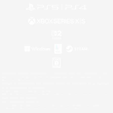
©2026 Sony Interactive Entertainment LLC."PlayStation Family Mark", "PlayStation", "PS5
logo", "PS5", "PS4 logo" and "PS4" are registered trademarks or trademarks of Sony
Interactive Entertainment Inc.
Microsoft, the XBOX Sphere mark, the Series X|S logo and XBOX Series X|S are trademarks
of the Microsoft group of companies.
Nintendo Switch is a trademark of Nintendo.
Windows is either a registered trademark or trademark of Microsoft Corporation in the United
States and/or other countries.
Mac is a trademark of Apple Inc.
©2026 Valve Corporation. Steam and the Steam logo are trademarks and/or registered
trademarks of Valve Corporation in the U.S. and/or other countries.