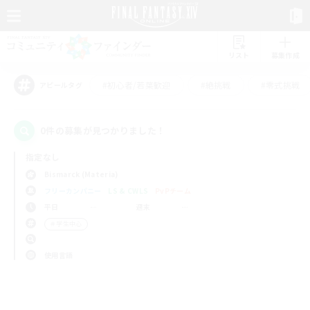
リスト
募集作成
#初心者/若葉歓迎
#絶挑戦
#零式挑戦
アピールタグ
0件の募集が見つかりました！
指定なし
Bismarck (Materia)
フリーカンパニー
LS & CWLS
PvPチーム
平日
週末
＃学生中心
使用言語