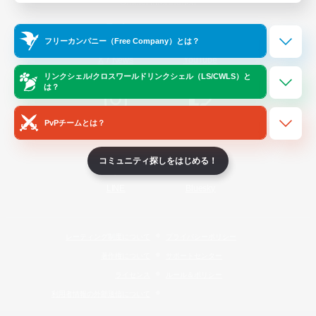
Official Information
フリーカンパニー（Free Company）とは？
/
X
News
YouTube
リンクシェル/クロスワールドリンクシェル（LS/CWLS）と
は？
PvPチームとは？
Instagram
Twitch
コミュニティ探しをはじめる！
LINE
Bluesky
レーティング制度について
プライバシーポリシー
著作権について
サポートセンター
ライセンス
ルール＆ポリシー
利用者情報の外部送信について