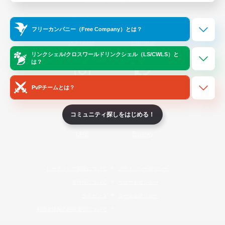
Official Information
フリーカンパニー（Free Company）とは？
/
X
News
YouTube
リンクシェル/クロスワールドリンクシェル（LS/CWLS）と
は？
PvPチームとは？
Instagram
Twitch
コミュニティ探しをはじめる！
LINE
Bluesky
レーティング制度について
プライバシーポリシー
著作権について
サポートセンター
ライセンス
ルール＆ポリシー
利用者情報の外部送信について