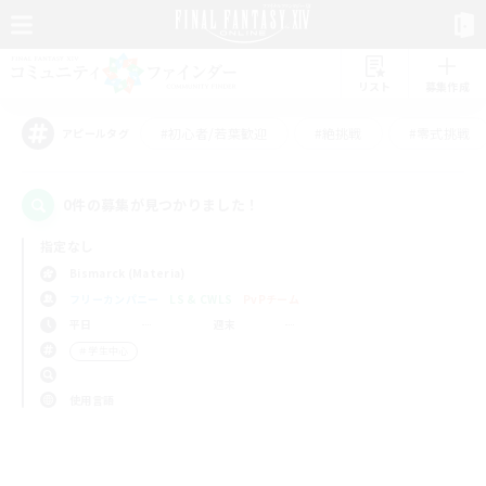
リスト
募集作成
#初心者/若葉歓迎
#絶挑戦
#零式挑戦
アピールタグ
0件の募集が見つかりました！
指定なし
Bismarck (Materia)
フリーカンパニー
LS & CWLS
PvPチーム
平日
週末
＃学生中心
使用言語