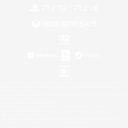
©2026 Sony Interactive Entertainment LLC."PlayStation Family Mark", "PlayStation", "PS5
logo", "PS5", "PS4 logo" and "PS4" are registered trademarks or trademarks of Sony
Interactive Entertainment Inc.
Microsoft, the XBOX Sphere mark, the Series X|S logo and XBOX Series X|S are trademarks
of the Microsoft group of companies.
Nintendo Switch is a trademark of Nintendo.
Windows is either a registered trademark or trademark of Microsoft Corporation in the United
States and/or other countries.
Mac is a trademark of Apple Inc.
©2026 Valve Corporation. Steam and the Steam logo are trademarks and/or registered
trademarks of Valve Corporation in the U.S. and/or other countries.