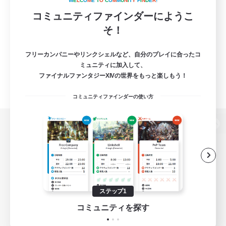
W
E
L
C
O
M
E
T
O
C
O
M
M
U
N
I
T
Y
F
I
N
D
E
R
!
コミュニティファインダーにようこ
そ！
フリーカンパニーやリンクシェルなど、自分のプレイに合ったコ
ミュニティに加入して、
ファイナルファンタジーXIVの世界をもっと楽しもう！
コミュニティファインダーの使い方
パソコン版へ
関連商品
e-STOREで購入
ステップ1
ゲームダウンロード
コミュニティを探す