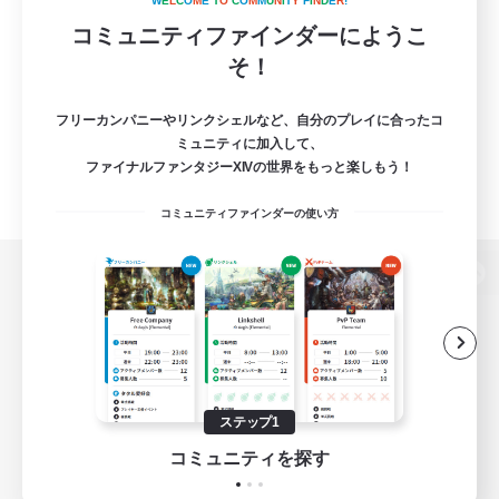
W
E
L
C
O
M
E
T
O
C
O
M
M
U
N
I
T
Y
F
I
N
D
E
R
!
コミュニティファインダーにようこ
そ！
フリーカンパニーやリンクシェルなど、自分のプレイに合ったコ
ミュニティに加入して、
ファイナルファンタジーXIVの世界をもっと楽しもう！
コミュニティファインダーの使い方
パソコン版へ
関連商品
e-STOREで購入
ステップ1
ゲームダウンロード
コミュニティを探す