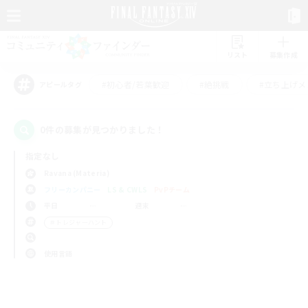
リスト
募集作成
#初心者/若葉歓迎
#絶挑戦
#立ち上げメ
アピールタグ
0件の募集が見つかりました！
指定なし
Ravana (Materia)
フリーカンパニー
LS & CWLS
PvPチーム
平日
週末
＃トレジャーハント
使用言語