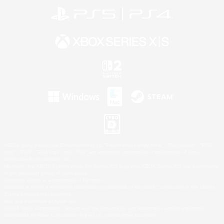
©2026 Sony Interactive Entertainment LLC."PlayStation Family Mark", "PlayStation", "PS5
logo", "PS5", "PS4 logo" and "PS4" are registered trademarks or trademarks of Sony
Interactive Entertainment Inc.
Microsoft, the XBOX Sphere mark, the Series X|S logo and XBOX Series X|S are trademarks
of the Microsoft group of companies.
Nintendo Switch is a trademark of Nintendo.
Windows is either a registered trademark or trademark of Microsoft Corporation in the United
States and/or other countries.
Mac is a trademark of Apple Inc.
©2026 Valve Corporation. Steam and the Steam logo are trademarks and/or registered
trademarks of Valve Corporation in the U.S. and/or other countries.