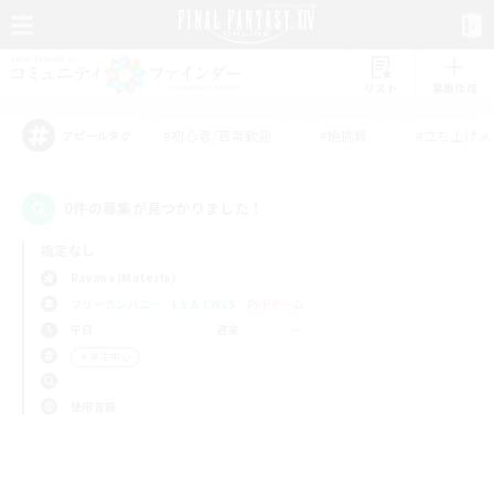
リスト
募集作成
#初心者/若葉歓迎
#絶挑戦
#立ち上げメ
アピールタグ
0件の募集が見つかりました！
指定なし
Ravana (Materia)
フリーカンパニー
LS & CWLS
PvPチーム
平日
週末
＃学生中心
使用言語