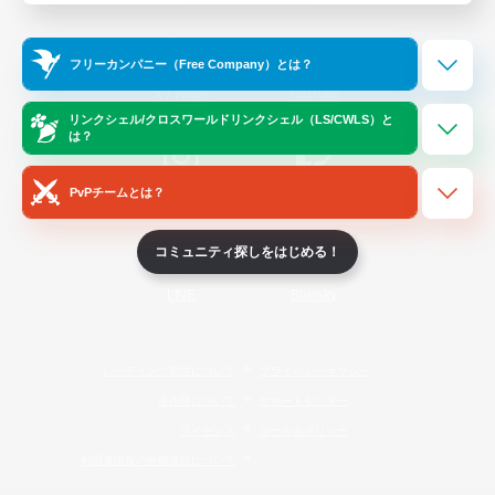
Official Information
フリーカンパニー（Free Company）とは？
/
X
News
YouTube
リンクシェル/クロスワールドリンクシェル（LS/CWLS）と
は？
PvPチームとは？
Instagram
Twitch
コミュニティ探しをはじめる！
LINE
Bluesky
レーティング制度について
プライバシーポリシー
著作権について
サポートセンター
ライセンス
ルール＆ポリシー
利用者情報の外部送信について