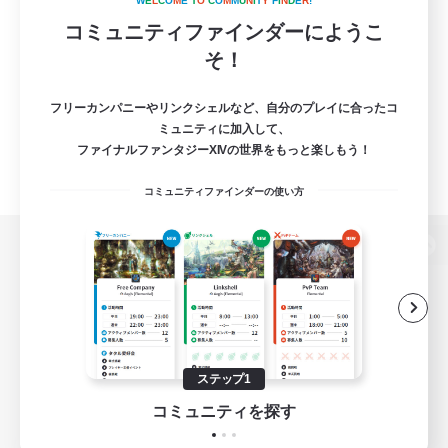
W
E
L
C
O
M
E
T
O
C
O
M
M
U
N
I
T
Y
F
I
N
D
E
R
!
コミュニティファインダーにようこ
そ！
フリーカンパニーやリンクシェルなど、自分のプレイに合ったコ
ミュニティに加入して、
ファイナルファンタジーXIVの世界をもっと楽しもう！
コミュニティファインダーの使い方
パソコン版へ
関連商品
e-STOREで購入
ステップ1
ゲームダウンロード
コミュニティを探す