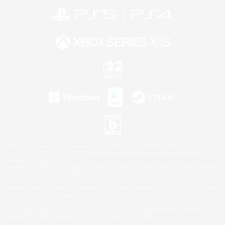
©2026 Sony Interactive Entertainment LLC."PlayStation Family Mark", "PlayStation", "PS5
logo", "PS5", "PS4 logo" and "PS4" are registered trademarks or trademarks of Sony
Interactive Entertainment Inc.
Microsoft, the XBOX Sphere mark, the Series X|S logo and XBOX Series X|S are trademarks
of the Microsoft group of companies.
Nintendo Switch is a trademark of Nintendo.
Windows is either a registered trademark or trademark of Microsoft Corporation in the United
States and/or other countries.
Mac is a trademark of Apple Inc.
©2026 Valve Corporation. Steam and the Steam logo are trademarks and/or registered
trademarks of Valve Corporation in the U.S. and/or other countries.