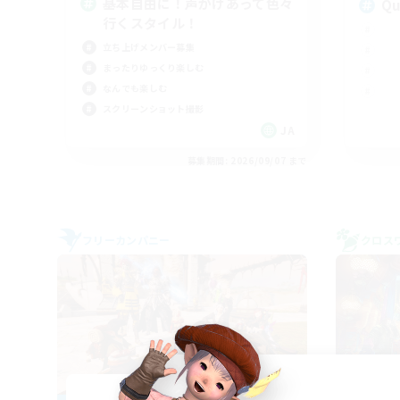
基本自由に！声かけあって色々
Qu
行くスタイル！
立ち上げメンバー募集
まったりゆっくり楽しむ
なんでも楽しむ
スクリーンショット撮影
JA
募集期間: 2026/09/07 まで
フリーカンパニー
クロス