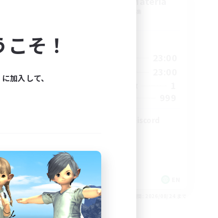
Let's Party! Materia
追加メンバー募集
Materia
うこそ！
活動時間
0:00
23:00
7:00
平日
0:00
23:00
11:00
週末
ィに加入して、
1
2
アクティブメンバー数
999
100
募集人数
LetsPartyFFXIVDiscord
EN
EN
26/08/24 まで
募集期間: 2026/08/24 まで