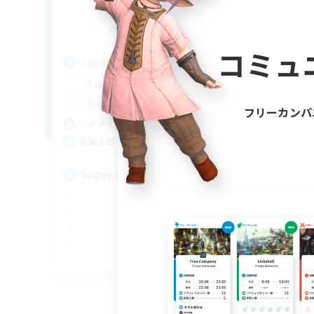
Obake
F
追加メンバー募集
Ravana [Materia]
コミュ
活
活動時間
9:00
24:00
平
平日
9:00
24:00
週
週末
フリーカンパ
10
ア
アクティブメンバー数
100
募
募集人数
Pl
Super active discord!
EN
募集期間: 2026/08/31 まで