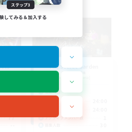
ステップ3
フリーカンパニー
験してみる＆加入する
ects
The Secret Garden
追加メンバー募集
Ravana [Materia]
活動時間
24:00
10:00
24:00
平日
24:00
10:00
24:00
週末
77
1
アクティブメンバー数
--
30
募集人数