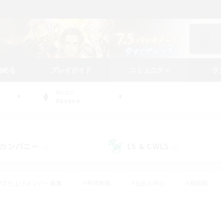
始める
プレイガイド
コミュニティ
ラ
WORLD
Ravana
カンパニー
LS & CWLS
(8)
(4)
#立ち上げメンバー募集
#零式挑戦
#社会人中心
#極挑戦
#体験歓迎
#ロールプレイ
#ギャザラー中心
#クラフター中
て頑張る
#スクリーンショット撮影
#ミラプリ（ミラージュプリズム