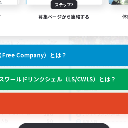
ステップ2
ワールドリンクシェル
フリーカンパニー
す
募集ページから連絡する
体
ree Company）とは？
inbow Connection
Unidentified Obj
追加メンバー募集
追加メンバー募集
Materia
Ravana [Materia]
スワールドリンクシェル（LS/CWLS）とは？
動時間
活動時間
18:00
1:00
9:00
日
平日
10:00
2:00
9:00
末
週末
580
クティブメンバー数
アクティブメンバー数
50
集人数
募集人数