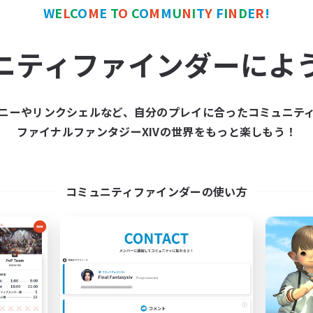
FXIV NA Network 1
Paws&Maws
W
E
L
C
O
M
E
T
O
C
O
M
M
U
N
I
T
Y
F
I
N
D
E
R
!
追加メンバー募集
追加メンバー募集
Materia
Ravana [Materia]
ニティファインダーによ
動時間
活動時間
7:00
11:00
0:00
日
平日
1:00
12:00
6:00
末
週末
ニーやリンクシェルなど、自分のプレイに合ったコミュニテ
717
クティブメンバー数
アクティブメンバー数
ファイナルファンタジーXIVの世界をもっと楽しもう！
100
集人数
募集人数
ayers events social
furry
コミュニティファインダーの使い方
EN / FR
募集期間: 2026/08/28 まで
募集期間: 20