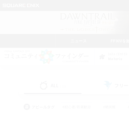
ニュース
FFXIVを
DATA CENTER
Materia
ALL
フリー
(12)
アピールタグ
#初心者/若葉歓迎
#絶挑戦
#なんでも楽しむ
#学生中心
#モブハント
#レベリング
#クリア目指し