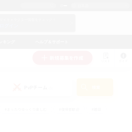
日本語
マイキャラクター情報をチェック！
ログイン
ンキング
ヘルプ＆サポート
新規募集を作成
リスト
ガイド
PvPチーム
検索
(0)
#まったりゆっくり楽しむ
#復帰者歓迎
#雑談
心
#演奏
#トレジャーハント
#ハウジング
）
#プレイヤー主催イベント