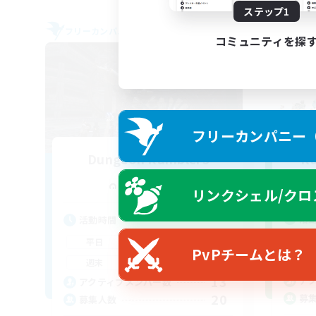
ステップ1
フリーカンパニー
クロス
コミュニティを探
フリーカンパニー（F
Dungeon Ramblers
Ra
追加メンバー募集
Ravana [Materia]
リンクシェル/クロ
活
活動時間
17:00
24:00
平
平日
PvPチームとは？
9:00
24:00
週
週末
13
ア
アクティブメンバー数
20
募
募集人数