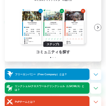
詳細を見る
募集期間: 2026/08/24 まで
クロスワールドリンクシェル
ステップ1
コミュニティを探す
フリーカンパニー（Free Company）とは？
Let's Party! Materia
リンクシェル/クロスワールドリンクシェル（LS/CWLS）と
は？
追加メンバー募集
Materia
PvPチームとは？