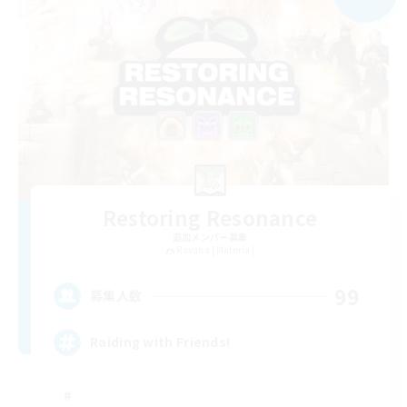
Restoring Resonance
追加メンバー募集
Ravana [Materia]
99
募集人数
Raiding with Friends!