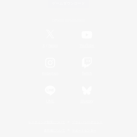
ゲームダウンロード
Official Information
/
X
News
YouTube
Instagram
Twitch
LINE
Bluesky
レーティング制度について
プライバシーポリシー
著作権について
サポートセンター