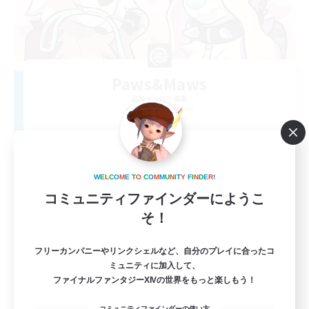
Paws&Maws
追加メンバー募集
Ravana [Materia]
100
募集人数
furry
W
E
L
C
O
M
E
T
O
C
O
M
M
U
N
I
T
Y
F
I
N
D
E
R
!
コミュニティファインダーにようこ
そ！
フリーカンパニーやリンクシェルなど、自分のプレイに合ったコ
ミュニティに加入して、
ファイナルファンタジーXIVの世界をもっと楽しもう！
EN
コミュニティファインダーの使い方