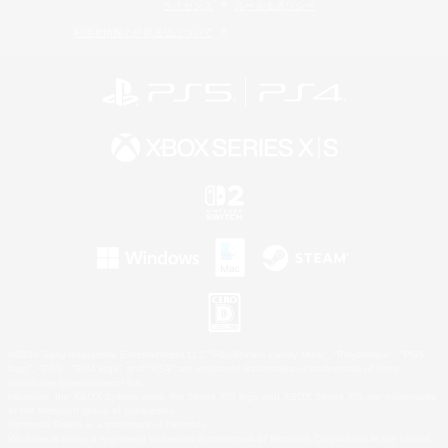
ライセンス
ルール＆ポリシー
利用者情報の外部送信について
©2026 Sony Interactive Entertainment LLC."PlayStation Family Mark", "PlayStation", "PS5
logo", "PS5", "PS4 logo" and "PS4" are registered trademarks or trademarks of Sony
Interactive Entertainment Inc.
Microsoft, the XBOX Sphere mark, the Series X|S logo and XBOX Series X|S are trademarks
of the Microsoft group of companies.
Nintendo Switch is a trademark of Nintendo.
Windows is either a registered trademark or trademark of Microsoft Corporation in the United