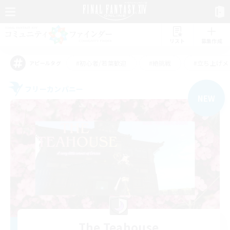
リスト
募集作成
#初心者/若葉歓迎
#絶挑戦
#立ち上げメ
アピールタグ
フリーカンパニー
NEW
The Teahouse