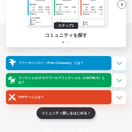
ステップ1
コミュニティを探す
パソコン版へ
フリーカンパニー（Free Company）とは？
関連商品
e-STOREで購入
ゲームダウンロード
リンクシェル/クロスワールドリンクシェル（LS/CWLS）と
は？
Official Information
PvPチームとは？
コミュニティ探しをはじめる！
/
X
News
YouTube