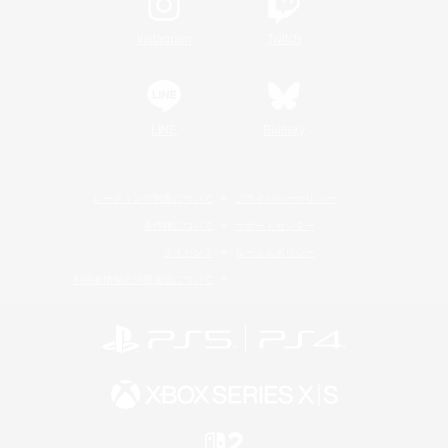
Instagram
Twitch
LINE
Bluesky
レーティング制度について
プライバシーポリシー
著作権について
サポートセンター
ライセンス
ルール＆ポリシー
利用者情報の外部送信について