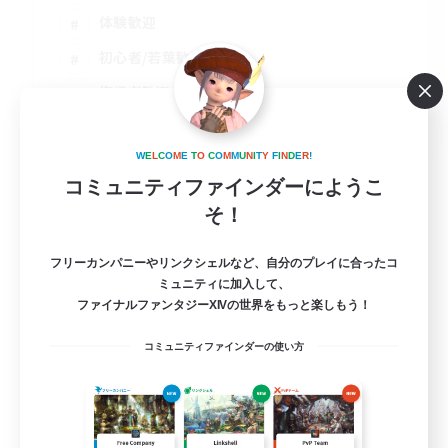
体験歓迎
初心者/若葉歓迎
復帰者歓迎
JA
詳細を見る
W
E
L
C
O
M
E
T
O
C
O
M
M
U
N
I
T
Y
F
I
N
D
E
R
!
募集期間: 2026/08/25 まで
コミュニティファインダーにようこ
そ！
フリーカンパニーやリンクシェルなど、自分のプレイに合ったコ
ミュニティに加入して、
ファイナルファンタジーXIVの世界をもっと楽しもう！
コミュニティファインダーの使い方