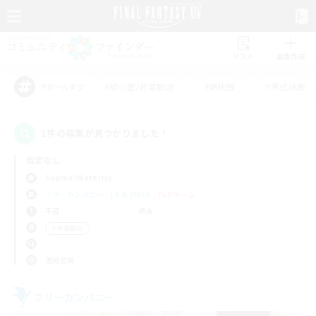
リスト
募集作成
#初心者/若葉歓迎
#絶挑戦
#零式挑戦
アピールタグ
1件の募集が見つかりました！
指定なし
Sophia (Materia)
フリーカンパニー
LS & CWLS
PvPチーム
平日
週末
＃体験歓迎
使用言語
フリーカンパニー