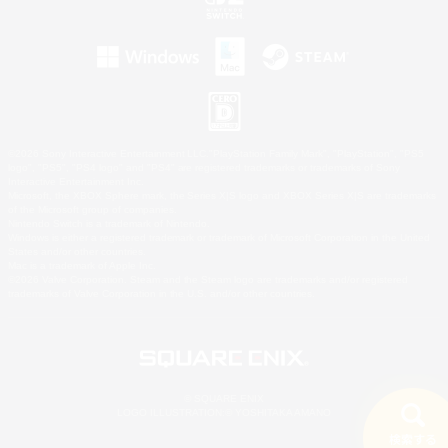
©2026 Sony Interactive Entertainment LLC."PlayStation Family Mark", "PlayStation", "PS5
logo", "PS5", "PS4 logo" and "PS4" are registered trademarks or trademarks of Sony
Interactive Entertainment Inc.
Microsoft, the XBOX Sphere mark, the Series X|S logo and XBOX Series X|S are trademarks
of the Microsoft group of companies.
Nintendo Switch is a trademark of Nintendo.
Windows is either a registered trademark or trademark of Microsoft Corporation in the United
States and/or other countries.
Mac is a trademark of Apple Inc.
©2026 Valve Corporation. Steam and the Steam logo are trademarks and/or registered
trademarks of Valve Corporation in the U.S. and/or other countries.
© SQUARE ENIX
LOGO ILLUSTRATION:© YOSHITAKA AMANO
検索する