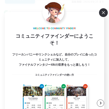
募集期間: 2026/08/25 まで
クロスワールドリンクシェル
W
E
L
C
O
M
E
T
O
C
O
M
M
U
N
I
T
Y
F
I
N
D
E
R
!
コミュニティファインダーにようこ
そ！
フリーカンパニーやリンクシェルなど、自分のプレイに合ったコ
ミュニティに加入して、
ファイナルファンタジーXIVの世界をもっと楽しもう！
コミュニティファインダーの使い方
Let's Party! Materia
追加メンバー募集
Materia
999
募集人数