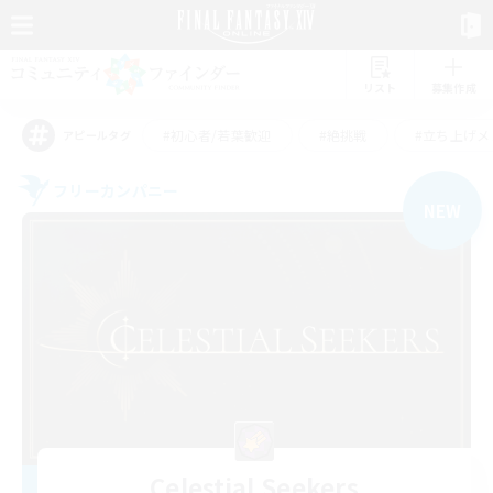
リスト
募集作成
#初心者/若葉歓迎
#絶挑戦
#立ち上げメ
アピールタグ
フリーカンパニー
NEW
Celestial Seekers