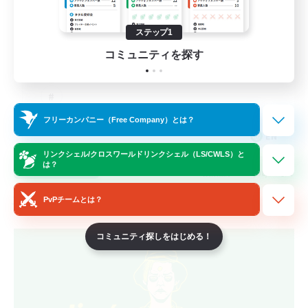
LetsPartyFFXIVDiscord
ステップ1
コミュニティを探す
フリーカンパニー（Free Company）とは？
EN
リンクシェル/クロスワールドリンクシェル（LS/CWLS）と
詳細を見る
は？
募集期間: 2026/08/24 まで
PvPチームとは？
フリーカンパニー
コミュニティ探しをはじめる！