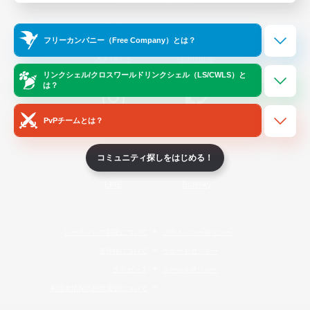
Official Information
フリーカンパニー（Free Company）とは？
/
X
News
YouTube
リンクシェル/クロスワールドリンクシェル（LS/CWLS）と
は？
PvPチームとは？
Instagram
Twitch
コミュニティ探しをはじめる！
LINE
Bluesky
レーティング制度について
プライバシーポリシー
著作権について
サポートセンター
ライセンス
ルール＆ポリシー
利用者情報の外部送信について