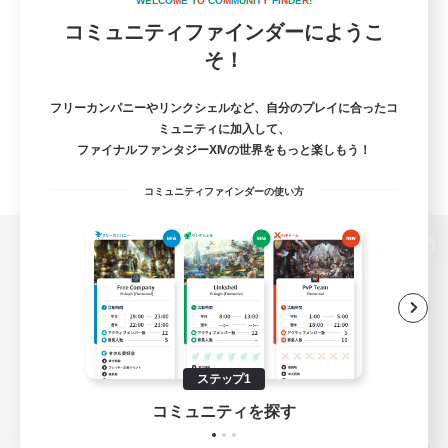
W
E
L
C
O
M
E
T
O
C
O
M
M
U
N
I
T
Y
F
I
N
D
E
R
!
コミュニティファインダーにようこ
そ！
フリーカンパニーやリンクシェルなど、自分のプレイに合ったコ
ミュニティに加入して、
ファイナルファンタジーXIVの世界をもっと楽しもう！
コミュニティファインダーの使い方
パソコン版へ
関連商品
e-STOREで購入
ステップ1
ゲームダウンロード
コミュニティを探す