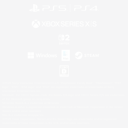
©2026 Sony Interactive Entertainment LLC."PlayStation Family Mark", "PlayStation", "PS5
logo", "PS5", "PS4 logo" and "PS4" are registered trademarks or trademarks of Sony
Interactive Entertainment Inc.
Microsoft, the XBOX Sphere mark, the Series X|S logo and XBOX Series X|S are trademarks
of the Microsoft group of companies.
Nintendo Switch is a trademark of Nintendo.
Windows is either a registered trademark or trademark of Microsoft Corporation in the United
States and/or other countries.
Mac is a trademark of Apple Inc.
©2026 Valve Corporation. Steam and the Steam logo are trademarks and/or registered
trademarks of Valve Corporation in the U.S. and/or other countries.