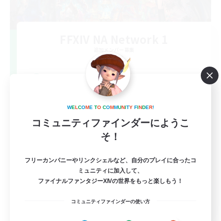
FFXIV NA Network 1
追加メンバー募集
Materia
100
募集人数
Players events social
W
E
L
C
O
M
E
T
O
C
O
M
M
U
N
I
T
Y
F
I
N
D
E
R
!
コミュニティファインダーにようこ
そ！
フリーカンパニーやリンクシェルなど、自分のプレイに合ったコ
ミュニティに加入して、
ファイナルファンタジーXIVの世界をもっと楽しもう！
EN / FR
コミュニティファインダーの使い方
詳細を見る