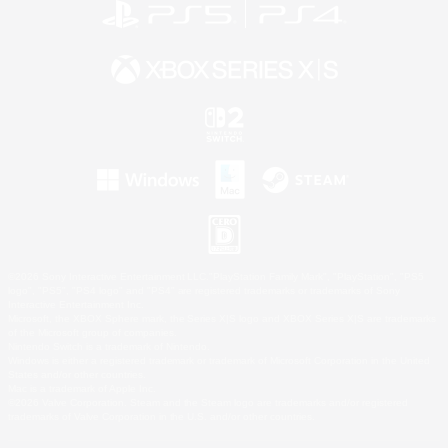
©2026 Sony Interactive Entertainment LLC."PlayStation Family Mark", "PlayStation", "PS5
logo", "PS5", "PS4 logo" and "PS4" are registered trademarks or trademarks of Sony
Interactive Entertainment Inc.
Microsoft, the XBOX Sphere mark, the Series X|S logo and XBOX Series X|S are trademarks
of the Microsoft group of companies.
Nintendo Switch is a trademark of Nintendo.
Windows is either a registered trademark or trademark of Microsoft Corporation in the United
States and/or other countries.
Mac is a trademark of Apple Inc.
©2026 Valve Corporation. Steam and the Steam logo are trademarks and/or registered
trademarks of Valve Corporation in the U.S. and/or other countries.