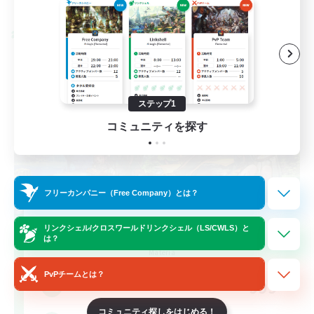
募集期間: 2026/08/28 まで
クロスワールドリンクシェル
ステップ1
コミュニティを探す
フリーカンパニー（Free Company）とは？
Let's Party! Materia
リンクシェル/クロスワールドリンクシェル（LS/CWLS）と
は？
追加メンバー募集
Materia
PvPチームとは？
999
募集人数
コミュニティ探しをはじめる！