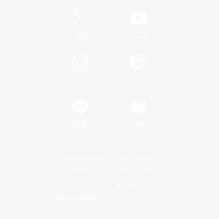
/
X
News
YouTube
Instagram
Twitch
LINE
Bluesky
レーティング制度について
プライバシーポリシー
著作権について
サポートセンター
ライセンス
ルール＆ポリシー
利用者情報の外部送信について