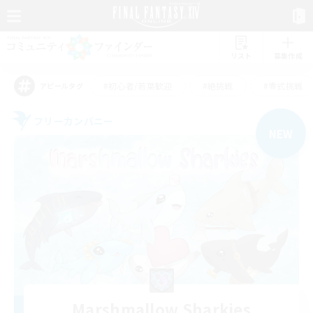
リスト
募集作成
#初心者/若葉歓迎
#絶挑戦
#零式挑戦
アピールタグ
フリーカンパニー
NEW
Marshmallow Sharkies