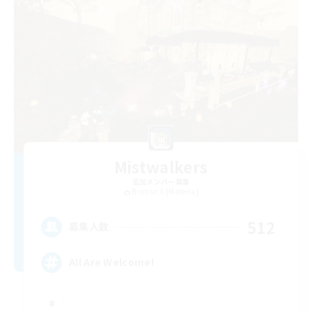
Mistwalkers
追加メンバー募集
Bismarck [Materia]
512
募集人数
All Are Welcome!