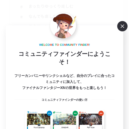
まったりゆっくり楽しむ
なんでも楽しむ
スクリーンショット撮影
JA
詳細を見る
W
E
L
C
O
M
E
T
O
C
O
M
M
U
N
I
T
Y
F
I
N
D
E
R
!
募集期間: 2026/09/01 まで
コミュニティファインダーにようこ
そ！
フリーカンパニーやリンクシェルなど、自分のプレイに合ったコ
ミュニティに加入して、
ファイナルファンタジーXIVの世界をもっと楽しもう！
コミュニティファインダーの使い方