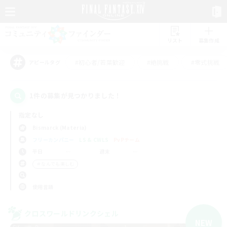
リスト
募集作成
#初心者/若葉歓迎
#絶挑戦
#零式挑戦
アピールタグ
1件の募集が見つかりました！
指定なし
Bismarck (Materia)
フリーカンパニー
LS & CWLS
PvPチーム
平日
週末
＃なんでも楽しむ
使用言語
クロスワールドリンクシェル
NEW