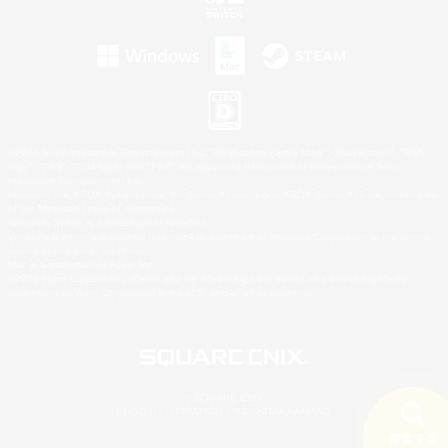
©2026 Sony Interactive Entertainment LLC."PlayStation Family Mark", "PlayStation", "PS5
logo", "PS5", "PS4 logo" and "PS4" are registered trademarks or trademarks of Sony
Interactive Entertainment Inc.
Microsoft, the XBOX Sphere mark, the Series X|S logo and XBOX Series X|S are trademarks
of the Microsoft group of companies.
Nintendo Switch is a trademark of Nintendo.
Windows is either a registered trademark or trademark of Microsoft Corporation in the United
States and/or other countries.
Mac is a trademark of Apple Inc.
©2026 Valve Corporation. Steam and the Steam logo are trademarks and/or registered
trademarks of Valve Corporation in the U.S. and/or other countries.
© SQUARE ENIX
LOGO ILLUSTRATION:© YOSHITAKA AMANO
検索する