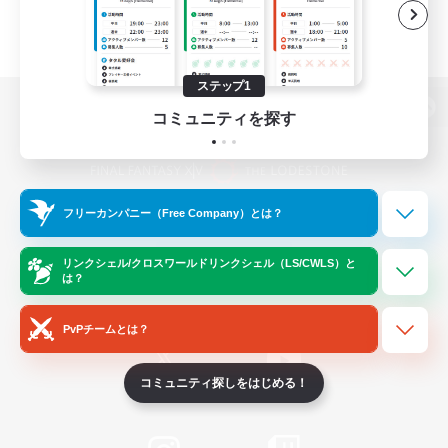
ステップ1
コミュニティを探す
パソコン版へ
フリーカンパニー（Free Company）とは？
関連商品
e-STOREで購入
ゲームダウンロード
リンクシェル/クロスワールドリンクシェル（LS/CWLS）と
は？
Official Information
PvPチームとは？
コミュニティ探しをはじめる！
/
X
News
YouTube