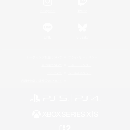
Instagram
Twitch
LINE
Bluesky
レーティング制度について
プライバシーポリシー
著作権について
サポートセンター
ライセンス
ルール＆ポリシー
利用者情報の外部送信について