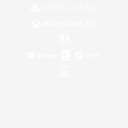
©2026 Sony Interactive Entertainment LLC."PlayStation Family Mark", "PlayStation", "PS5
logo", "PS5", "PS4 logo" and "PS4" are registered trademarks or trademarks of Sony
Interactive Entertainment Inc.
Microsoft, the XBOX Sphere mark, the Series X|S logo and XBOX Series X|S are trademarks
of the Microsoft group of companies.
Nintendo Switch is a trademark of Nintendo.
Windows is either a registered trademark or trademark of Microsoft Corporation in the United
States and/or other countries.
Mac is a trademark of Apple Inc.
©2026 Valve Corporation. Steam and the Steam logo are trademarks and/or registered
trademarks of Valve Corporation in the U.S. and/or other countries.