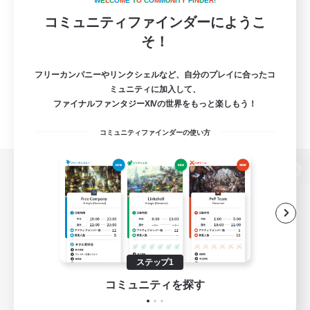
W
E
L
C
O
M
E
T
O
C
O
M
M
U
N
I
T
Y
F
I
N
D
E
R
!
コミュニティファインダーにようこ
そ！
フリーカンパニーやリンクシェルなど、自分のプレイに合ったコ
ミュニティに加入して、
ファイナルファンタジーXIVの世界をもっと楽しもう！
コミュニティファインダーの使い方
パソコン版へ
関連商品
e-STOREで購入
ステップ1
ゲームダウンロード
コミュニティを探す