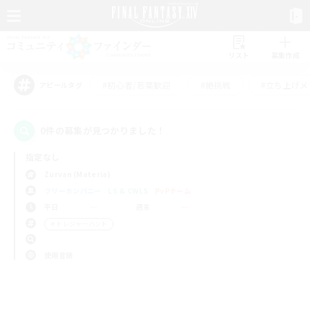
リスト
募集作成
#初心者/若葉歓迎
#絶挑戦
#立ち上げメ
アピールタグ
0件の募集が見つかりました！
指定なし
Zurvan (Materia)
フリーカンパニー
LS & CWLS
PvPチーム
平日
週末
＃トレジャーハント
使用言語