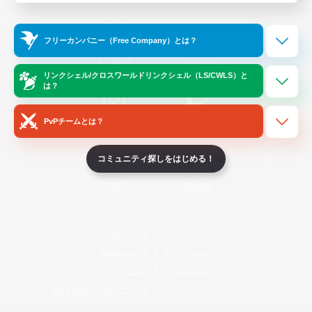
Official Information
フリーカンパニー（Free Company）とは？
/
X
News
YouTube
リンクシェル/クロスワールドリンクシェル（LS/CWLS）と
は？
PvPチームとは？
Instagram
Twitch
コミュニティ探しをはじめる！
LINE
Bluesky
レーティング制度について
プライバシーポリシー
著作権について
サポートセンター
ライセンス
ルール＆ポリシー
利用者情報の外部送信について