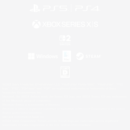
©2026 Sony Interactive Entertainment LLC."PlayStation Family Mark", "PlayStation", "PS5
logo", "PS5", "PS4 logo" and "PS4" are registered trademarks or trademarks of Sony
Interactive Entertainment Inc.
Microsoft, the XBOX Sphere mark, the Series X|S logo and XBOX Series X|S are trademarks
of the Microsoft group of companies.
Nintendo Switch is a trademark of Nintendo.
Windows is either a registered trademark or trademark of Microsoft Corporation in the United
States and/or other countries.
Mac is a trademark of Apple Inc.
©2026 Valve Corporation. Steam and the Steam logo are trademarks and/or registered
trademarks of Valve Corporation in the U.S. and/or other countries.