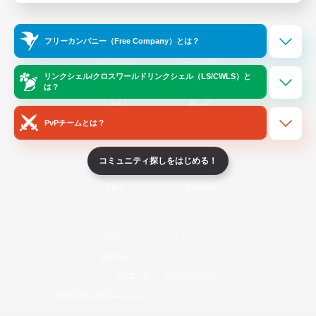
Official Information
フリーカンパニー（Free Company）とは？
/
X
News
YouTube
リンクシェル/クロスワールドリンクシェル（LS/CWLS）と
は？
PvPチームとは？
Instagram
Twitch
コミュニティ探しをはじめる！
LINE
Bluesky
レーティング制度について
プライバシーポリシー
著作権について
サポートセンター
ライセンス
ルール＆ポリシー
利用者情報の外部送信について