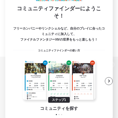
W
E
L
C
O
M
E
T
O
C
O
M
M
U
N
I
T
Y
F
I
N
D
E
R
!
コミュニティファインダーにようこ
そ！
フリーカンパニーやリンクシェルなど、自分のプレイに合ったコ
ミュニティに加入して、
ファイナルファンタジーXIVの世界をもっと楽しもう！
コミュニティファインダーの使い方
パソコン版へ
関連商品
e-STOREで購入
ステップ1
ゲームダウンロード
コミュニティを探す