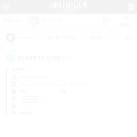
リスト
募集作成
#初心者/若葉歓迎
#絶挑戦
#立ち上げメ
アピールタグ
0件の募集が見つかりました！
指定なし
Zurvan (Materia)
フリーカンパニー
LS & CWLS
PvPチーム
平日
週末
＃社会人中心
使用言語