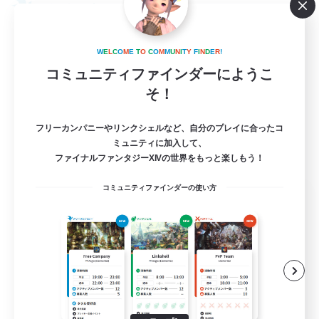
フリーカンパニー
W
E
L
C
O
M
E
T
O
C
O
M
M
U
N
I
T
Y
F
I
N
D
E
R
!
コミュニティファインダーにようこ
そ！
フリーカンパニーやリンクシェルなど、自分のプレイに合ったコ
ミュニティに加入して、
ファイナルファンタジーXIVの世界をもっと楽しもう！
コミュニティファインダーの使い方
Lucis
追加メンバー募集
Zurvan [Materia]
99
募集人数
サブキャラ·ソロ思考歓迎