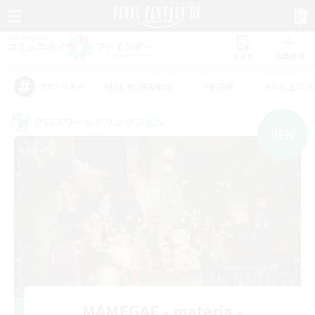
リスト
募集作成
#初心者/若葉歓迎
#絶挑戦
#立ち上げメ
アピールタグ
クロスワールドリンクシェル
NEW
MAMEGAE - materia -