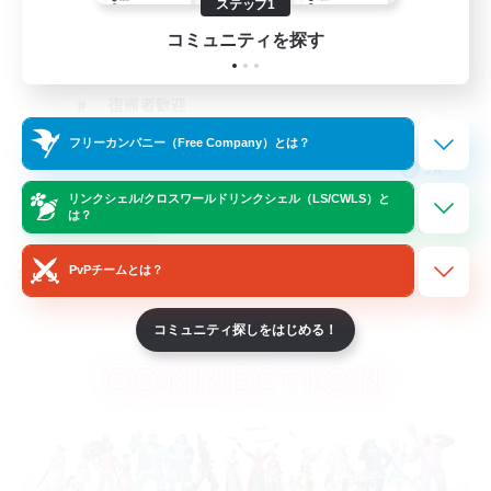
ステップ1
なんでも楽しむ
コミュニティを探す
初心者/若葉歓迎
復帰者歓迎
フリーカンパニー（Free Company）とは？
JA
リンクシェル/クロスワールドリンクシェル（LS/CWLS）と
詳細を見る
は？
募集期間: 2026/08/18 まで
PvPチームとは？
クロスワールドリンクシェル
コミュニティ探しをはじめる！