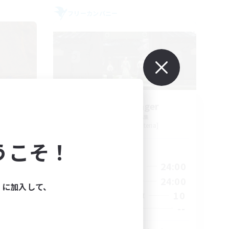
フリーカンパニー
ters
Stormbringer
追加メンバー募集
Bismarck [Materia]
うこそ！
活動時間
23:00
15:00
24:00
平日
23:00
9:00
24:00
週末
ィに加入して、
20
10
アクティブメンバー数
100
--
募集人数