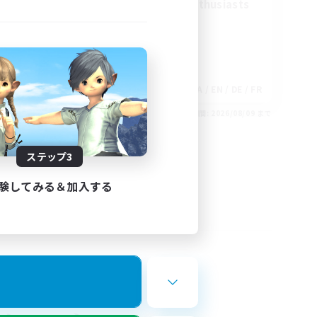
Treasure Map Enthusiasts
EN
JA / EN / DE / FR
26/08/30 まで
募集期間: 2026/08/09 まで
ステップ3
験してみる＆加入する