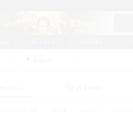
始める
プレイガイド
コミュニティ
ラ
WORLD
Bismarck
カンパニー
LS & CWLS
(4)
(4)
#立ち上げメンバー募集
#零式挑戦
#社会人中心
#まったり
体験歓迎
#クラフター中心
#ロールプレイ
#ギャザラー中心
ージュプリズム）
#スクリーンショット撮影
#クリア目指して頑張る