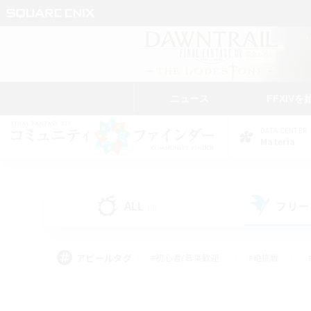
ニュース
FFXIVを
DATA CENTER
Materia
ALL
フリー
(8)
アピールタグ
#初心者/若葉歓迎
#絶挑戦
#学生中心
#なんでも楽しむ
#モブハント
#
#演奏
#ミラプリ（ミラ