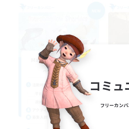
フリーカンパニー
フリー
NEW
Marshmallow Sharkies
追加メンバー募集
Bismarck [Materia]
コミュ
活動時間
活
17:00
23:00
平日
平
8:00
23:00
週末
週
フリーカンパ
45
アクティブメンバー数
ア
100
募集人数
募