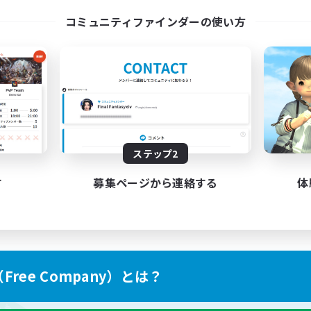
l Are Welcome!
Discord Server
コミュニティファインダーの使い方
EN
募集期間: 2026/09/01 まで
募集期間: 20
ステップ2
す
募集ページから連絡する
体
ree Company）とは？