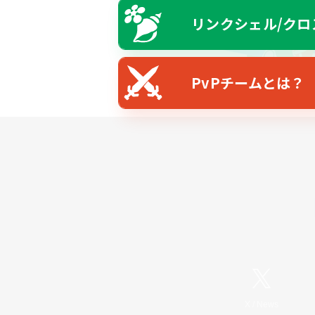
リンクシェル/クロ
PvPチームとは？
X
/
News