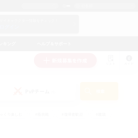
日本語
マイキャラクター情報をチェック！
ログイン
ンキング
ヘルプ＆サポート
新規募集を作成
リスト
ガイド
PvPチーム
検索
(0)
ゆっくり楽しむ
#極挑戦
#復帰者歓迎
#雑談
#ハウジング
#トレジャーハント
#レベリング
#プレイヤー主催イベント