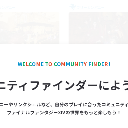
カンパニー
フリーカンパニー
Mistwalkers
Dungeons & Craf
W
E
L
C
O
M
E
T
O
C
O
M
M
U
N
I
T
Y
F
I
N
D
E
R
!
追加メンバー募集
追加メンバー募集
Bismarck [Materia]
Bismarck [Materia]
ニティファインダーによ
動時間
活動時間
8:00
24:00
18:00
日
平日
8:00
24:00
14:00
末
週末
ニーやリンクシェルなど、自分のプレイに合ったコミュニテ
125
クティブメンバー数
アクティブメンバー数
ファイナルファンタジーXIVの世界をもっと楽しもう！
512
集人数
募集人数