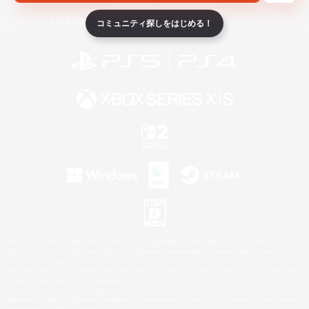
ライセンス
ルール＆ポリシー
利用者情報の外部送信について
コミュニティ探しをはじめる！
©2026 Sony Interactive Entertainment LLC."PlayStation Family Mark", "PlayStation", "PS5
logo", "PS5", "PS4 logo" and "PS4" are registered trademarks or trademarks of Sony
Interactive Entertainment Inc.
Microsoft, the XBOX Sphere mark, the Series X|S logo and XBOX Series X|S are trademarks
of the Microsoft group of companies.
Nintendo Switch is a trademark of Nintendo.
Windows is either a registered trademark or trademark of Microsoft Corporation in the United