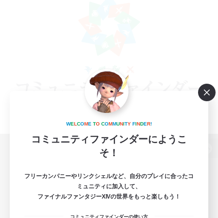
W
E
L
C
O
M
E
T
O
C
O
M
M
U
N
I
T
Y
F
I
N
D
E
R
!
コミュニティファインダーにようこ
そ！
パソコン版へ
フリーカンパニーやリンクシェルなど、自分のプレイに合ったコ
ミュニティに加入して、
ファイナルファンタジーXIVの世界をもっと楽しもう！
関連商品
e-STOREで購入
コミュニティファインダーの使い方