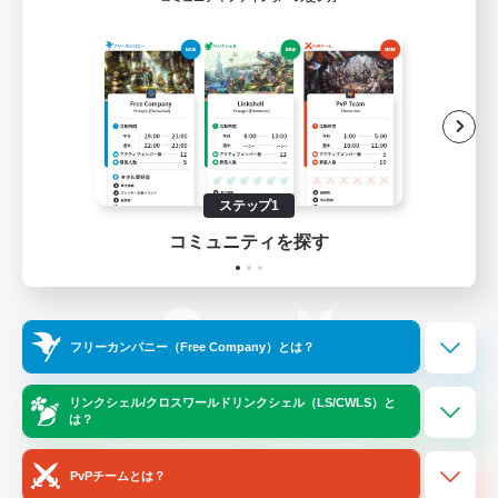
ゲームダウンロード
Official Information
/
X
News
YouTube
ステップ1
コミュニティを探す
Instagram
Twitch
フリーカンパニー（Free Company）とは？
LINE
Bluesky
リンクシェル/クロスワールドリンクシェル（LS/CWLS）と
は？
レーティング制度について
プライバシーポリシー
著作権について
サポートセンター
PvPチームとは？