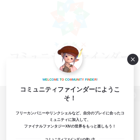
W
E
L
C
O
M
E
T
O
C
O
M
M
U
N
I
T
Y
F
I
N
D
E
R
!
コミュニティファインダーにようこ
そ！
パソコン版へ
フリーカンパニーやリンクシェルなど、自分のプレイに合ったコ
ミュニティに加入して、
ファイナルファンタジーXIVの世界をもっと楽しもう！
関連商品
e-STOREで購入
コミュニティファインダーの使い方