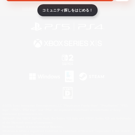
ライセンス
ルール＆ポリシー
利用者情報の外部送信について
コミュニティ探しをはじめる！
©2026 Sony Interactive Entertainment LLC."PlayStation Family Mark", "PlayStation", "PS5
logo", "PS5", "PS4 logo" and "PS4" are registered trademarks or trademarks of Sony
Interactive Entertainment Inc.
Microsoft, the XBOX Sphere mark, the Series X|S logo and XBOX Series X|S are trademarks
of the Microsoft group of companies.
Nintendo Switch is a trademark of Nintendo.
Windows is either a registered trademark or trademark of Microsoft Corporation in the United