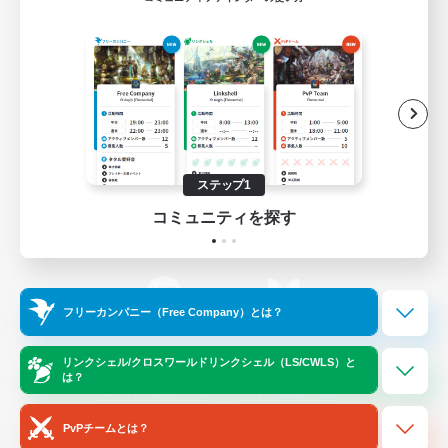
ゲームダウンロード
Official Information
/
X
News
YouTube
ステップ1
コミュニティを探す
Instagram
Twitch
フリーカンパニー（Free Company）とは？
LINE
Bluesky
リンクシェル/クロスワールドリンクシェル（LS/CWLS）と
は？
レーティング制度について
プライバシーポリシー
著作権について
サポートセンター
PvPチームとは？