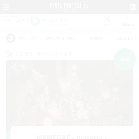
リスト
募集作成
#初心者/若葉歓迎
#絶挑戦
#立ち上げメ
アピールタグ
クロスワールドリンクシェル
NEW
MAMEGAE - materia -