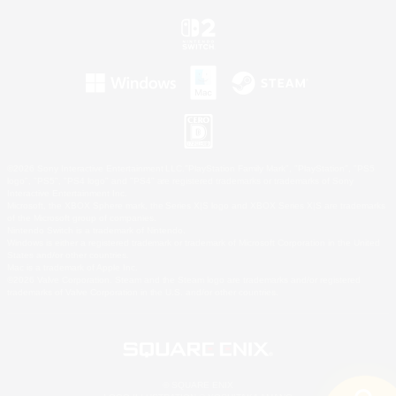
©2026 Sony Interactive Entertainment LLC."PlayStation Family Mark", "PlayStation", "PS5
logo", "PS5", "PS4 logo" and "PS4" are registered trademarks or trademarks of Sony
Interactive Entertainment Inc.
Microsoft, the XBOX Sphere mark, the Series X|S logo and XBOX Series X|S are trademarks
of the Microsoft group of companies.
Nintendo Switch is a trademark of Nintendo.
Windows is either a registered trademark or trademark of Microsoft Corporation in the United
States and/or other countries.
Mac is a trademark of Apple Inc.
©2026 Valve Corporation. Steam and the Steam logo are trademarks and/or registered
trademarks of Valve Corporation in the U.S. and/or other countries.
© SQUARE ENIX