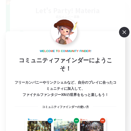
Let's Party! Materia
追加メンバー募集
Materia
999
募集人数
LetsPartyFFXIVDiscord
W
E
L
C
O
M
E
T
O
C
O
M
M
U
N
I
T
Y
F
I
N
D
E
R
!
コミュニティファインダーにようこ
そ！
フリーカンパニーやリンクシェルなど、自分のプレイに合ったコ
ミュニティに加入して、
ファイナルファンタジーXIVの世界をもっと楽しもう！
EN
コミュニティファインダーの使い方
詳細を見る
募集期間: 2026/08/24 まで