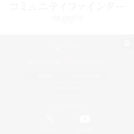
パソコン版へ
関連商品
e-STOREで購入
ゲームダウンロード
Official Information
/
X
News
YouTube