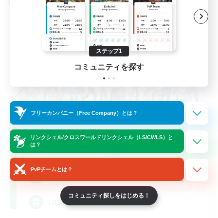
クロスワールドリンクシェル
ステップ1
コミュニティを探す
フリーカンパニー（Free Company）とは？
Rainbow Connection
リンクシェル/クロスワールドリンクシェル（LS/CWLS）と
は？
追加メンバー募集
Materia
PvPチームとは？
50
募集人数
コミュニティ探しをはじめる！
LGBTQIA+