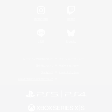
Instagram
Twitch
LINE
Bluesky
レーティング制度について
プライバシーポリシー
著作権について
サポートセンター
ライセンス
ルール＆ポリシー
利用者情報の外部送信について