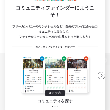
W
E
L
C
O
M
E
T
O
C
O
M
M
U
N
I
T
Y
F
I
N
D
E
R
!
コミュニティファインダーにようこ
そ！
フリーカンパニーやリンクシェルなど、自分のプレイに合ったコ
ミュニティに加入して、
ファイナルファンタジーXIVの世界をもっと楽しもう！
コミュニティファインダーの使い方
パソコン版へ
関連商品
e-STOREで購入
ステップ1
ゲームダウンロード
コミュニティを探す