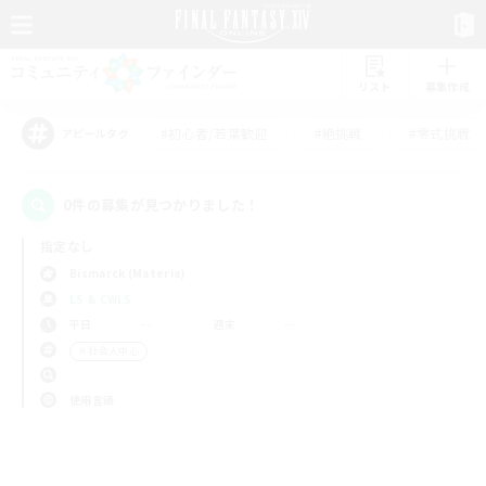
リスト
募集作成
#初心者/若葉歓迎
#絶挑戦
#零式挑戦
アピールタグ
0件の募集が見つかりました！
指定なし
Bismarck (Materia)
LS & CWLS
平日
週末
＃社会人中心
使用言語