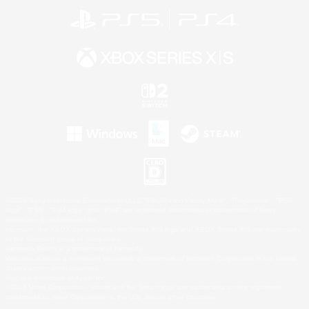
©2026 Sony Interactive Entertainment LLC."PlayStation Family Mark", "PlayStation", "PS5
logo", "PS5", "PS4 logo" and "PS4" are registered trademarks or trademarks of Sony
Interactive Entertainment Inc.
Microsoft, the XBOX Sphere mark, the Series X|S logo and XBOX Series X|S are trademarks
of the Microsoft group of companies.
Nintendo Switch is a trademark of Nintendo.
Windows is either a registered trademark or trademark of Microsoft Corporation in the United
States and/or other countries.
Mac is a trademark of Apple Inc.
©2026 Valve Corporation. Steam and the Steam logo are trademarks and/or registered
trademarks of Valve Corporation in the U.S. and/or other countries.