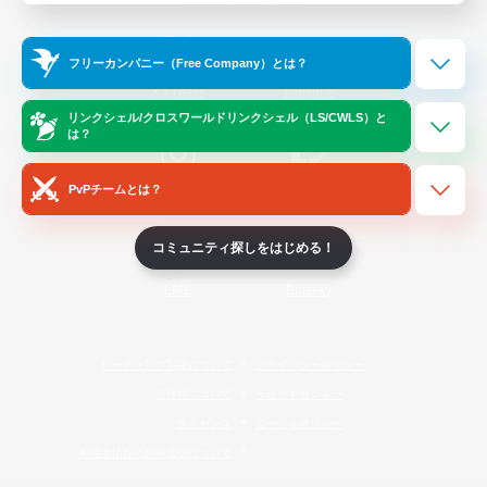
Official Information
フリーカンパニー（Free Company）とは？
/
X
News
YouTube
リンクシェル/クロスワールドリンクシェル（LS/CWLS）と
は？
PvPチームとは？
Instagram
Twitch
コミュニティ探しをはじめる！
LINE
Bluesky
レーティング制度について
プライバシーポリシー
著作権について
サポートセンター
ライセンス
ルール＆ポリシー
利用者情報の外部送信について