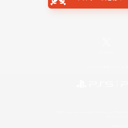
X
/
News
レーティング制度について
©2026 Sony Interactive Entertainment LLC."PlayStation
Microsoft, the 
Windows is e