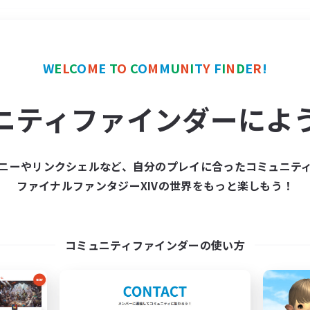
＃社会人中心
使用言語
W
E
L
C
O
M
E
T
O
C
O
M
M
U
N
I
T
Y
F
I
N
D
E
R
!
ニティファインダーによ
ニーやリンクシェルなど、自分のプレイに合ったコミュニテ
ファイナルファンタジーXIVの世界をもっと楽しもう！
募集数 0件
集が見つかりませんでし
コミュニティファインダーの使い方
条件を変えて検索してみるでっす！