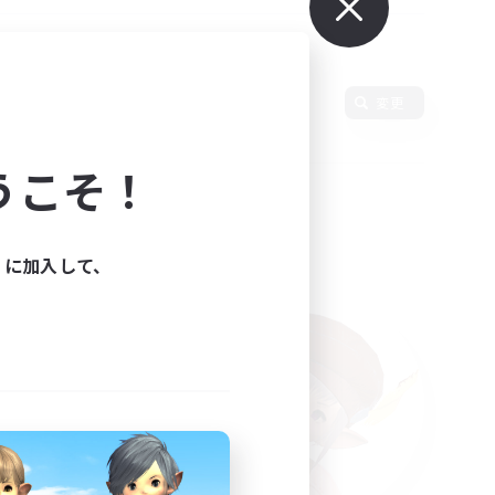
変更
うこそ！
ィに加入して、
た。