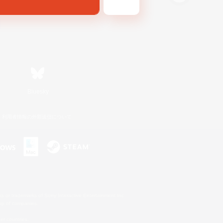
Bluesky
利用者情報の外部送信について
s or trademarks of Sony Interactive Entertainment Inc.
up of companies.
er countries.