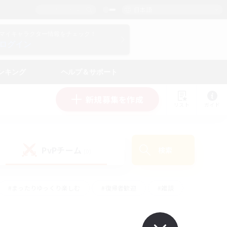
日本語
マイキャラクター情報をチェック！
ログイン
ンキング
ヘルプ＆サポート
新規募集を作成
リスト
ガイド
PvPチーム
検索
(0)
#まったりゆっくり楽しむ
#復帰者歓迎
#雑談
心
#演奏
#トレジャーハント
#ハウジング
）
#プレイヤー主催イベント