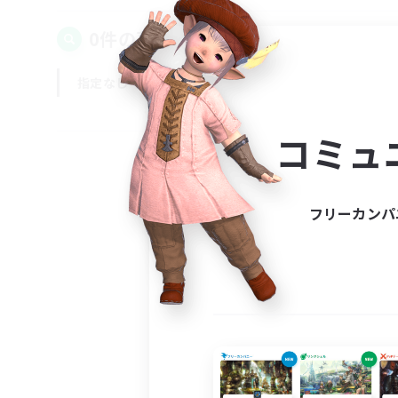
0件の募集が見つかりました！
指定なし
平日
週末
コミュ
フリーカンパ
募