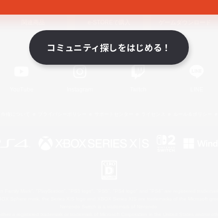
関連商品
e-STOREで購入
ゲームダウンロード
コミュニティ探しをはじめる！
Official Information
YouTube
Instagram
Twitch
LINE
著作権について
プライバシーポリシー
サポートセンター
ライセンス
ルール＆ポリシー
 Family Mark", "PlayStation", "PS5 logo", "PS5", "PS4 logo" and "PS4" are registered trademark
XBOX Sphere mark, the Series X|S logo and XBOX Series X|S are trademarks of the Microsoft gro
Nintendo Switch is a trademark of Nintendo.
ither a registered trademark or trademark of Microsoft Corporation in the United States and/or oth