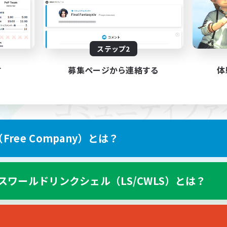
ステップ2
す
募集ページから連絡する
体
ree Company）とは？
スワールドリンクシェル（LS/CWLS）とは？
スマートフォン版へ