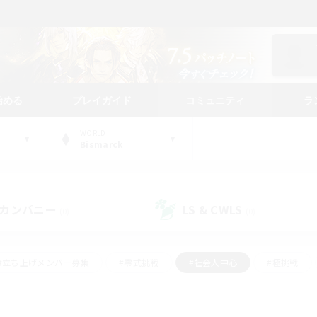
始める
プレイガイド
コミュニティ
ラ
WORLD
Bismarck
カンパニー
LS & CWLS
(0)
(0)
#立ち上げメンバー募集
#零式挑戦
#社会人中心
#極挑戦
#体験歓迎
#ロールプレイ
#ギャザラー中心
#クラフター中
て頑張る
#スクリーンショット撮影
#ミラプリ（ミラージュプリズム