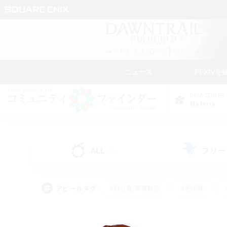
ニュース
FFXIVを
DATA CENTER
Materia
ALL
フリー
(0)
アピールタグ
#初心者/若葉歓迎
#絶挑戦
#なんでも楽しむ
#学生中心
#モブハント
#レベリング
#クリア目指し