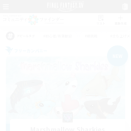
リスト
募集作成
#初心者/若葉歓迎
#絶挑戦
#立ち上げメ
アピールタグ
フリーカンパニー
NEW
Marshmallow Sharkies