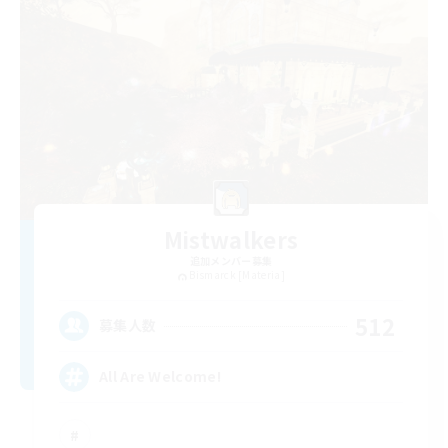
Mistwalkers
追加メンバー募集
Bismarck [Materia]
512
募集人数
All Are Welcome!