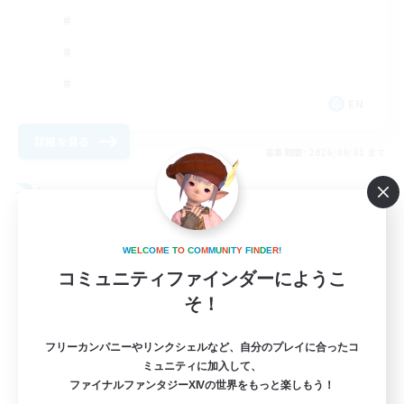
EN
詳細を見る
募集期間: 2026/09/01 まで
フリーカンパニー
W
E
L
C
O
M
E
T
O
C
O
M
M
U
N
I
T
Y
F
I
N
D
E
R
!
コミュニティファインダーにようこ
そ！
フリーカンパニーやリンクシェルなど、自分のプレイに合ったコ
ミュニティに加入して、
ファイナルファンタジーXIVの世界をもっと楽しもう！