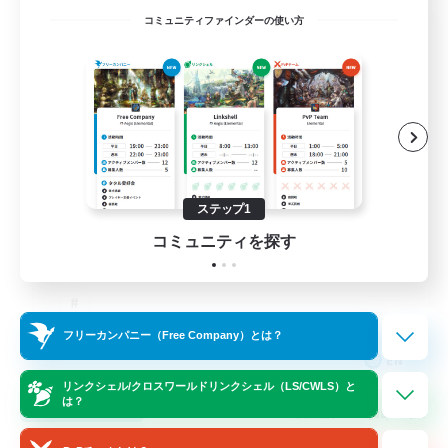
コミュニティファインダーの使い方
Dungeons & Crafters
追加メンバー募集
Bismarck [Materia]
100
募集人数
Discord Server
ステップ1
コミュニティを探す
フリーカンパニー（Free Company）とは？
EN
リンクシェル/クロスワールドリンクシェル（LS/CWLS）と
詳細を見る
は？
募集期間: 2026/08/30 まで