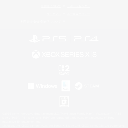
著作権について
サポートセンター
ライセンス
ルール＆ポリシー
利用者情報の外部送信について
©2026 Sony Interactive Entertainment LLC."PlayStation Family Mark", "PlayStation", "PS5
logo", "PS5", "PS4 logo" and "PS4" are registered trademarks or trademarks of Sony
Interactive Entertainment Inc.
Microsoft, the XBOX Sphere mark, the Series X|S logo and XBOX Series X|S are trademarks