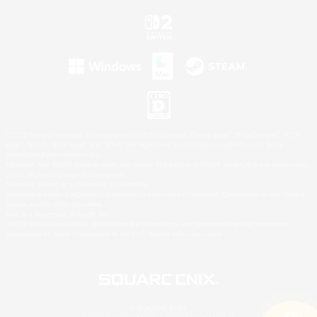
©2026 Sony Interactive Entertainment LLC."PlayStation Family Mark", "PlayStation", "PS5
logo", "PS5", "PS4 logo" and "PS4" are registered trademarks or trademarks of Sony
Interactive Entertainment Inc.
Microsoft, the XBOX Sphere mark, the Series X|S logo and XBOX Series X|S are trademarks
of the Microsoft group of companies.
Nintendo Switch is a trademark of Nintendo.
Windows is either a registered trademark or trademark of Microsoft Corporation in the United
States and/or other countries.
Mac is a trademark of Apple Inc.
©2026 Valve Corporation. Steam and the Steam logo are trademarks and/or registered
trademarks of Valve Corporation in the U.S. and/or other countries.
© SQUARE ENIX