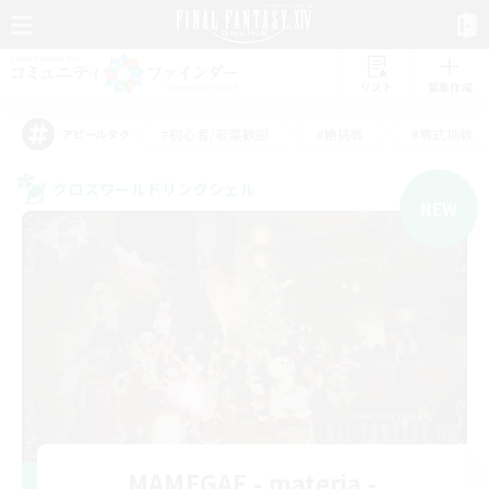
リスト
募集作成
#初心者/若葉歓迎
#絶挑戦
#零式挑戦
アピールタグ
クロスワールドリンクシェル
NEW
MAMEGAE - materia -