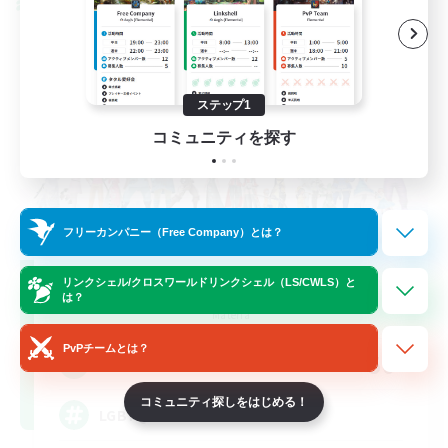
クロスワールドリンクシェル
ステップ1
コミュニティを探す
フリーカンパニー（Free Company）とは？
Rainbow Connection
リンクシェル/クロスワールドリンクシェル（LS/CWLS）と
は？
追加メンバー募集
Materia
PvPチームとは？
50
募集人数
コミュニティ探しをはじめる！
LGBTQIA+