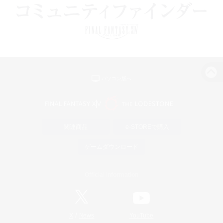
パソコン版へ
関連商品
e-STOREで購入
ゲームダウンロード
Official Information
/
X
News
YouTube