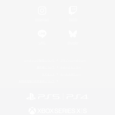
Instagram
Twitch
LINE
Bluesky
レーティング制度について
プライバシーポリシー
著作権について
サポートセンター
ライセンス
ルール＆ポリシー
利用者情報の外部送信について