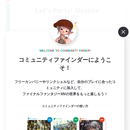
Let's Party! Materia
追加メンバー募集
Materia
999
募集人数
LetsPartyFFXIVDiscord
W
E
L
C
O
M
E
T
O
C
O
M
M
U
N
I
T
Y
F
I
N
D
E
R
!
コミュニティファインダーにようこ
そ！
フリーカンパニーやリンクシェルなど、自分のプレイに合ったコ
ミュニティに加入して、
ファイナルファンタジーXIVの世界をもっと楽しもう！
EN
コミュニティファインダーの使い方
詳細を見る
募集期間: 2026/08/24 まで