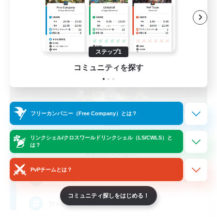
フリーカンパニー
ステップ1
コミュニティを探す
フリーカンパニー（Free Company）とは？
Stormbringer
リンクシェル/クロスワールドリンクシェル（LS/CWLS）と
は？
追加メンバー募集
Bismarck [Materia]
PvPチームとは？
--
募集人数
コミュニティ探しをはじめる！
Treasure Map Enthusiasts