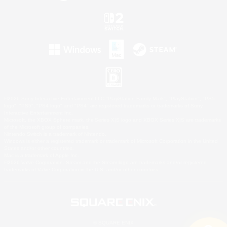
©2026 Sony Interactive Entertainment LLC."PlayStation Family Mark", "PlayStation", "PS5
logo", "PS5", "PS4 logo" and "PS4" are registered trademarks or trademarks of Sony
Interactive Entertainment Inc.
Microsoft, the XBOX Sphere mark, the Series X|S logo and XBOX Series X|S are trademarks
of the Microsoft group of companies.
Nintendo Switch is a trademark of Nintendo.
Windows is either a registered trademark or trademark of Microsoft Corporation in the United
States and/or other countries.
Mac is a trademark of Apple Inc.
©2026 Valve Corporation. Steam and the Steam logo are trademarks and/or registered
trademarks of Valve Corporation in the U.S. and/or other countries.
© SQUARE ENIX