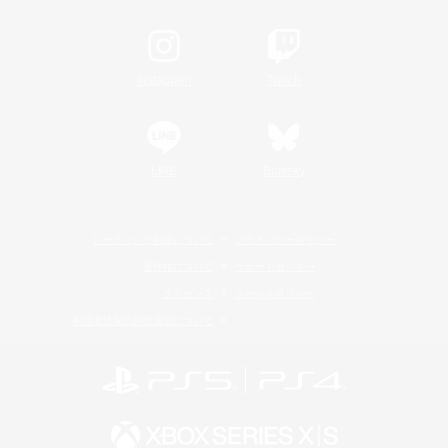
Instagram
Twitch
LINE
Bluesky
レーティング制度について
プライバシーポリシー
著作権について
サポートセンター
ライセンス
ルール＆ポリシー
利用者情報の外部送信について