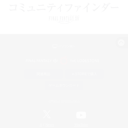
パソコン版へ
関連商品
e-STOREで購入
ゲームダウンロード
Official Information
/
X
News
YouTube