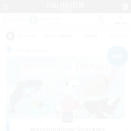
リスト
募集作成
#初心者/若葉歓迎
#絶挑戦
#立ち上げメ
アピールタグ
フリーカンパニー
NEW
Marshmallow Sharkies