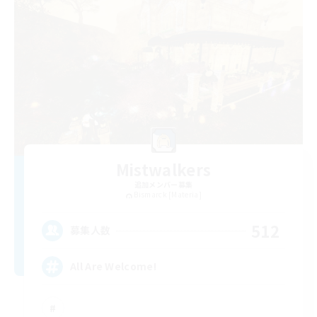
Mistwalkers
追加メンバー募集
Bismarck [Materia]
512
募集人数
All Are Welcome!