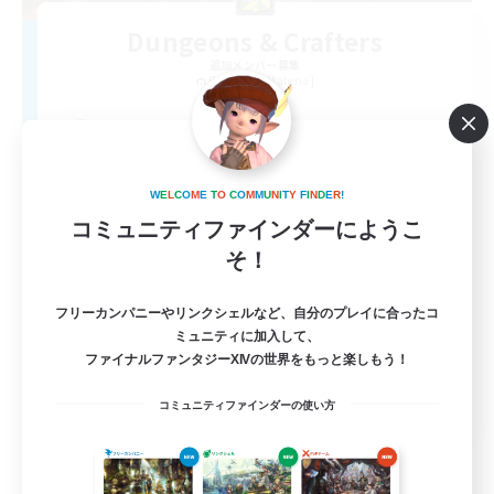
Dungeons & Crafters
追加メンバー募集
Bismarck [Materia]
100
募集人数
Discord Server
W
E
L
C
O
M
E
T
O
C
O
M
M
U
N
I
T
Y
F
I
N
D
E
R
!
コミュニティファインダーにようこ
そ！
フリーカンパニーやリンクシェルなど、自分のプレイに合ったコ
ミュニティに加入して、
ファイナルファンタジーXIVの世界をもっと楽しもう！
EN
コミュニティファインダーの使い方
詳細を見る
募集期間: 2026/08/30 まで