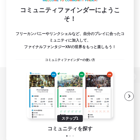
W
E
L
C
O
M
E
T
O
C
O
M
M
U
N
I
T
Y
F
I
N
D
E
R
!
コミュニティファインダーにようこ
そ！
フリーカンパニーやリンクシェルなど、自分のプレイに合ったコ
ミュニティに加入して、
ファイナルファンタジーXIVの世界をもっと楽しもう！
コミュニティファインダーの使い方
パソコン版へ
関連商品
e-STOREで購入
ステップ1
ゲームダウンロード
コミュニティを探す