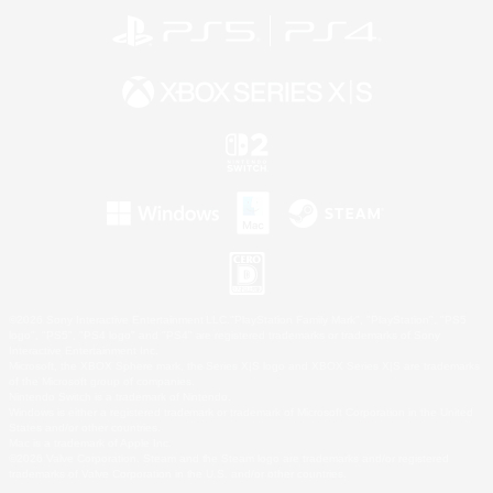
©2026 Sony Interactive Entertainment LLC."PlayStation Family Mark", "PlayStation", "PS5
logo", "PS5", "PS4 logo" and "PS4" are registered trademarks or trademarks of Sony
Interactive Entertainment Inc.
Microsoft, the XBOX Sphere mark, the Series X|S logo and XBOX Series X|S are trademarks
of the Microsoft group of companies.
Nintendo Switch is a trademark of Nintendo.
Windows is either a registered trademark or trademark of Microsoft Corporation in the United
States and/or other countries.
Mac is a trademark of Apple Inc.
©2026 Valve Corporation. Steam and the Steam logo are trademarks and/or registered
trademarks of Valve Corporation in the U.S. and/or other countries.