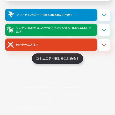
Official Information
フリーカンパニー（Free Company）とは？
/
X
News
YouTube
リンクシェル/クロスワールドリンクシェル（LS/CWLS）と
は？
PvPチームとは？
Instagram
Twitch
コミュニティ探しをはじめる！
LINE
Bluesky
レーティング制度について
プライバシーポリシー
著作権について
サポートセンター
ライセンス
ルール＆ポリシー
利用者情報の外部送信について