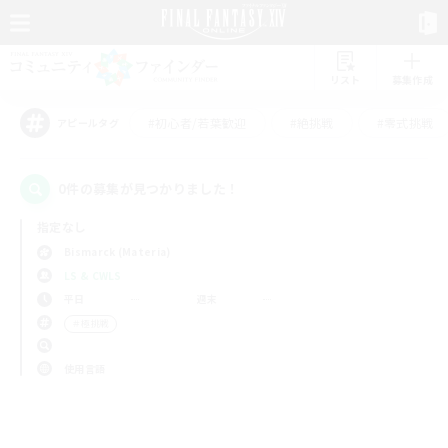
リスト
募集作成
#初心者/若葉歓迎
#絶挑戦
#零式挑戦
アピールタグ
0件の募集が見つかりました！
指定なし
Bismarck (Materia)
LS & CWLS
平日
週末
＃極挑戦
使用言語