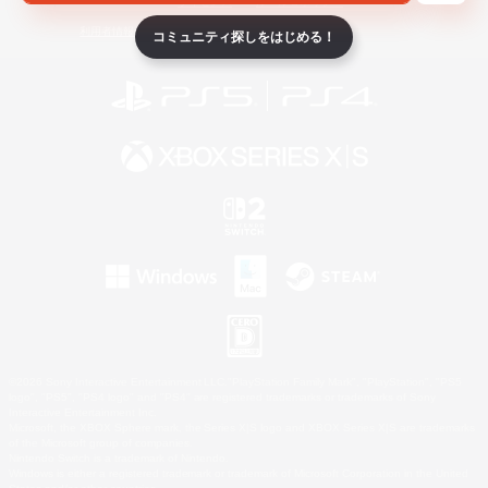
ライセンス
ルール＆ポリシー
利用者情報の外部送信について
コミュニティ探しをはじめる！
©2026 Sony Interactive Entertainment LLC."PlayStation Family Mark", "PlayStation", "PS5
logo", "PS5", "PS4 logo" and "PS4" are registered trademarks or trademarks of Sony
Interactive Entertainment Inc.
Microsoft, the XBOX Sphere mark, the Series X|S logo and XBOX Series X|S are trademarks
of the Microsoft group of companies.
Nintendo Switch is a trademark of Nintendo.
Windows is either a registered trademark or trademark of Microsoft Corporation in the United