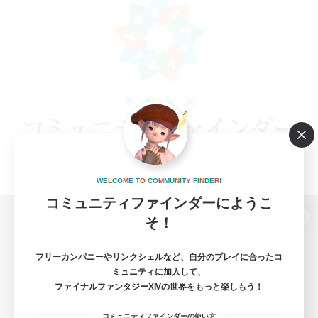
W
E
L
C
O
M
E
T
O
C
O
M
M
U
N
I
T
Y
F
I
N
D
E
R
!
コミュニティファインダーにようこ
そ！
パソコン版へ
フリーカンパニーやリンクシェルなど、自分のプレイに合ったコ
ミュニティに加入して、
ファイナルファンタジーXIVの世界をもっと楽しもう！
関連商品
e-STOREで購入
コミュニティファインダーの使い方