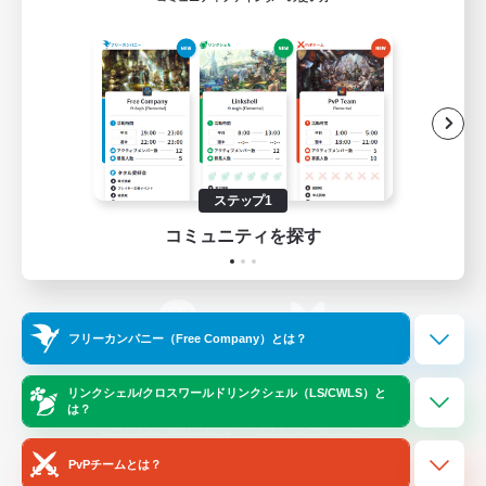
ゲームダウンロード
Official Information
/
X
News
YouTube
ステップ1
コミュニティを探す
Instagram
Twitch
フリーカンパニー（Free Company）とは？
LINE
Bluesky
リンクシェル/クロスワールドリンクシェル（LS/CWLS）と
は？
レーティング制度について
プライバシーポリシー
著作権について
サポートセンター
PvPチームとは？