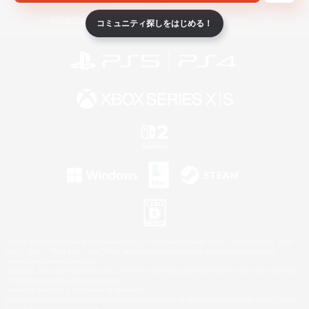
ライセンス
ルール＆ポリシー
利用者情報の外部送信について
コミュニティ探しをはじめる！
©2026 Sony Interactive Entertainment LLC."PlayStation Family Mark", "PlayStation", "PS5
logo", "PS5", "PS4 logo" and "PS4" are registered trademarks or trademarks of Sony
Interactive Entertainment Inc.
Microsoft, the XBOX Sphere mark, the Series X|S logo and XBOX Series X|S are trademarks
of the Microsoft group of companies.
Nintendo Switch is a trademark of Nintendo.
Windows is either a registered trademark or trademark of Microsoft Corporation in the United