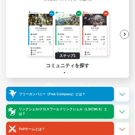
ゲームダウンロード
Official Information
/
X
News
YouTube
ステップ1
コミュニティを探す
Instagram
Twitch
フリーカンパニー（Free Company）とは？
LINE
Bluesky
リンクシェル/クロスワールドリンクシェル（LS/CWLS）と
は？
レーティング制度について
プライバシーポリシー
著作権について
サポートセンター
PvPチームとは？