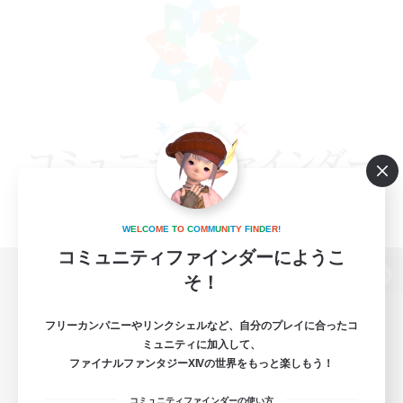
W
E
L
C
O
M
E
T
O
C
O
M
M
U
N
I
T
Y
F
I
N
D
E
R
!
コミュニティファインダーにようこ
そ！
パソコン版へ
フリーカンパニーやリンクシェルなど、自分のプレイに合ったコ
ミュニティに加入して、
ファイナルファンタジーXIVの世界をもっと楽しもう！
関連商品
e-STOREで購入
コミュニティファインダーの使い方