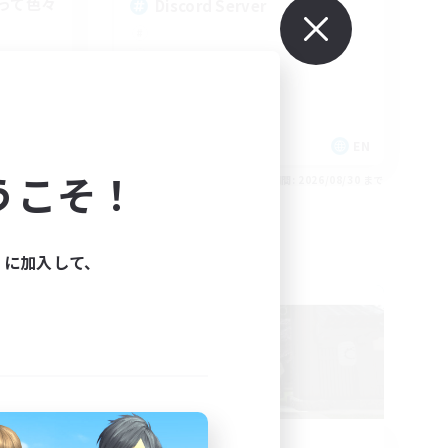
って色々
Discord Server
JA
EN
うこそ！
26/09/01 まで
募集期間: 2026/08/30 まで
ィに加入して、
フリーカンパニー