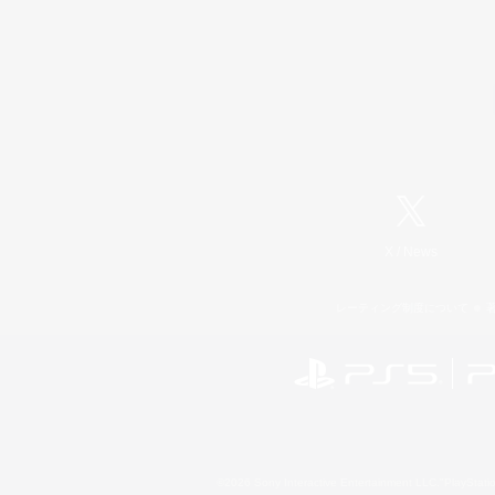
X
/
News
レーティング制度について
©2026 Sony Interactive Entertainment LLC."PlayStation