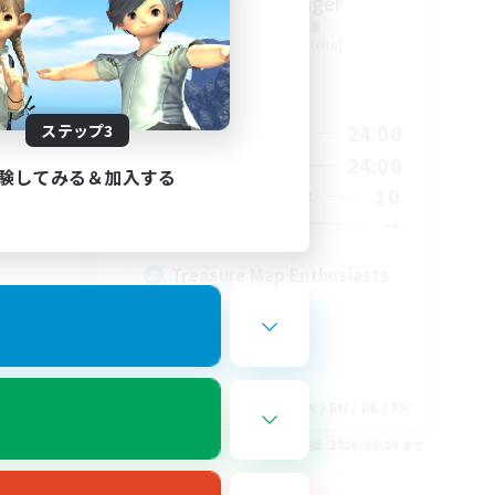
tion
Stormbringer
追加メンバー募集
Bismarck [Materia]
活動時間
1:00
15:00
24:00
ステップ3
平日
2:00
9:00
24:00
週末
験してみる＆加入する
580
10
アクティブメンバー数
50
--
募集人数
Treasure Map Enthusiasts
EN
JA / EN / DE / FR
26/08/18 まで
募集期間: 2026/08/09 まで