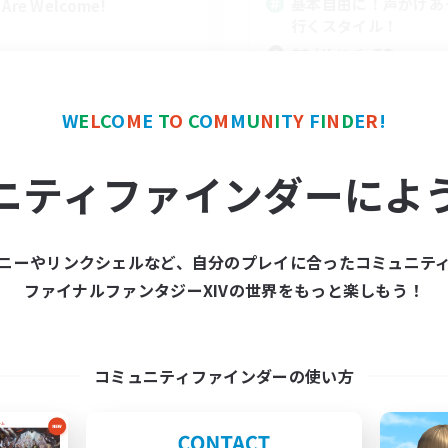
基本自由に！声かけあ
l Are Welcome!
行くスタイル！
立ち上げメンバー募集
まったりゆっくり楽しむ
なんでも楽しむ
W
E
L
C
O
M
E
T
O
C
O
M
M
U
N
I
T
Y
F
I
N
D
E
R
!
スクリーンショット撮影
EN
ニティファインダーによ
募集期間: 2026/09/01 まで
募集期間: 20
ニーやリンクシェルなど、自分のプレイに合ったコミュニテ
ワールドリンクシェル
クロスワールドリンクシェル
ファイナルファンタジーXIVの世界をもっと楽しもう！
コミュニティファインダーの使い方