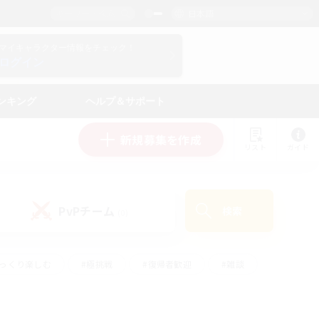
日本語
マイキャラクター情報をチェック！
ログイン
ンキング
ヘルプ＆サポート
新規募集を作成
リスト
ガイド
PvPチーム
検索
(0)
ゆっくり楽しむ
#極挑戦
#復帰者歓迎
#雑談
#ハウジング
#トレジャーハント
#レベリング
#プレイヤー主催イベント