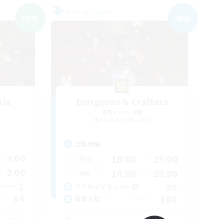
フリーカンパニー
NEW
NEW
ia -
Dungeons & Crafters
追加メンバー募集
Bismarck [Materia]
活動時間
2:00
18:00
23:00
平日
2:00
14:00
23:00
週末
1
20
アクティブメンバー数
64
100
募集人数