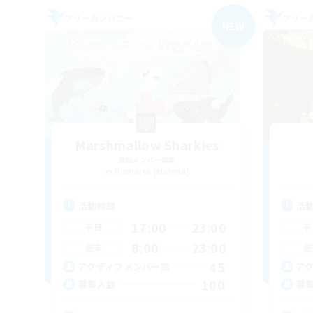
フリーカンパニー
フリー
NEW
Marshmallow Sharkies
追加メンバー募集
Bismarck [Materia]
活動時間
活
17:00
23:00
平日
平
8:00
23:00
週末
週
45
アクティブメンバー数
ア
100
募集人数
募