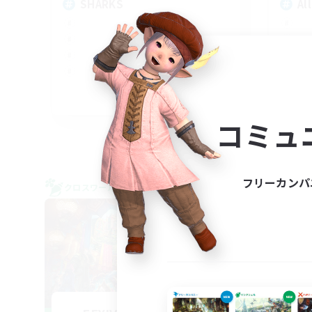
SHARKS
Al
EN
コミュ
募集期間: 2026/09/03 まで
フリーカンパ
クロスワールドリンクシェル
クロス