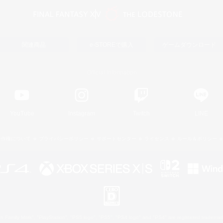
関連商品
e-STOREで購入
ゲームダウンロード
Official Information
YouTube
Instagram
Twitch
LINE
著作権について
プライバシーポリシー
サポートセンター
ライセンス
ルール＆ポリシー
 Family Mark", "PlayStation", "PS5 logo", "PS5", "PS4 logo" and "PS4" are registered trademark