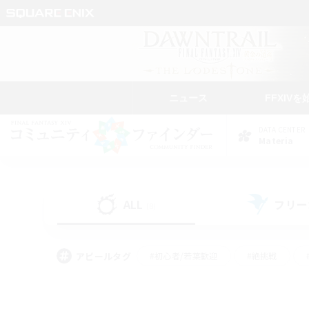
ニュース
FFXIVを
DATA CENTER
Materia
ALL
フリー
(8)
アピールタグ
#初心者/若葉歓迎
#絶挑戦
#学生中心
#なんでも楽しむ
#モブハント
#
#演奏
#ミラプリ（ミラ