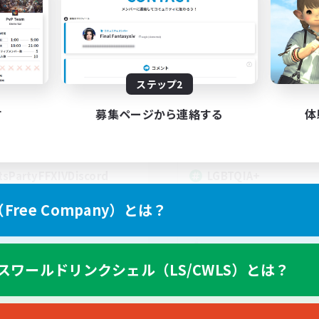
t's Party! Materia
Rainbow Connec
追加メンバー募集
追加メンバー募集
Materia
Materia
動時間
活動時間
0:00
23:00
18:00
ステップ2
日
平日
0:00
23:00
10:00
末
週末
す
募集ページから連絡する
体
1
クティブメンバー数
アクティブメンバー数
999
集人数
募集人数
tsPartyFFXIVDiscord
LGBTQIA+
ree Company）とは？
EN
スワールドリンクシェル（LS/CWLS）とは？
募集期間: 2026/08/24 まで
募集期間: 20