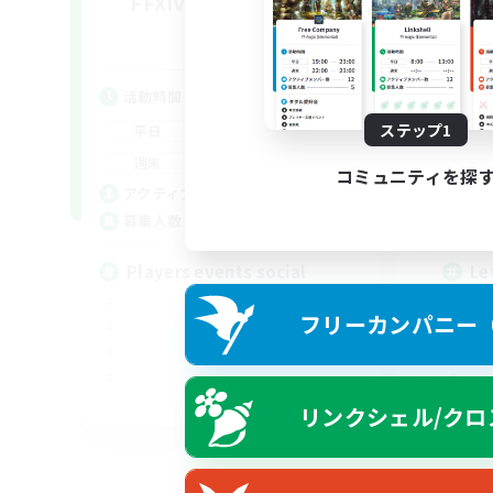
FFXIV NA Network 1
Le
追加メンバー募集
Materia
活動時間
活
7:00
11:00
ステップ1
平日
平
1:00
12:00
週末
週
コミュニティを探
717
アクティブメンバー数
ア
100
募集人数
募
Players events social
Le
フリーカンパニー（F
EN / FR
リンクシェル/クロ
募集期間: 2026/08/28 まで