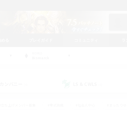
始める
プレイガイド
コミュニティ
ラ
WORLD
Bismarck
カンパニー
LS & CWLS
(4)
(4)
#立ち上げメンバー募集
#零式挑戦
#社会人中心
#まったり
体験歓迎
#クラフター中心
#ロールプレイ
#ギャザラー中心
ージュプリズム）
#スクリーンショット撮影
#クリア目指して頑張る