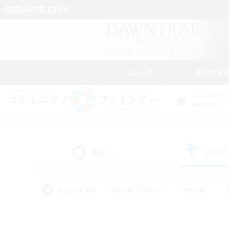
ニュース
FFXIVを
DATA CENTER
Materia
ALL
フリー
(8)
アピールタグ
#初心者/若葉歓迎
#絶挑戦
#なんでも楽しむ
#学生中心
#モブハント
#レベリング
#クリア目指し