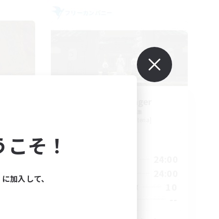
フリーカンパニー
ters
Stormbringer
追加メンバー募集
Bismarck [Materia]
うこそ！
活動時間
23:00
15:00
24:00
平日
23:00
9:00
24:00
週末
ィに加入して、
20
10
アクティブメンバー数
100
--
募集人数