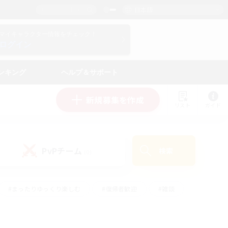
日本語
マイキャラクター情報をチェック！
ログイン
ンキング
ヘルプ＆サポート
新規募集を作成
リスト
ガイド
PvPチーム
検索
(0)
#まったりゆっくり楽しむ
#復帰者歓迎
#雑談
心
#演奏
#トレジャーハント
#ハウジング
）
#プレイヤー主催イベント