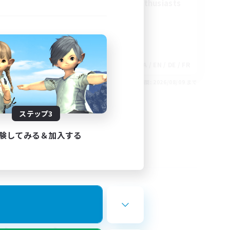
Treasure Map Enthusiasts
EN
JA / EN / DE / FR
26/08/30 まで
募集期間: 2026/08/09 まで
ステップ3
験してみる＆加入する