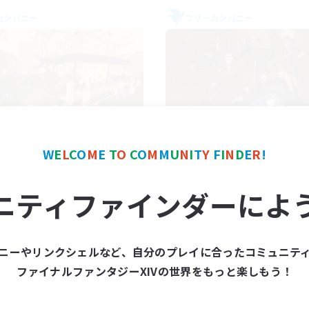
カンパニー
フリーカンパニー
Mistwalkers
Dungeons & Craf
W
E
L
C
O
M
E
T
O
C
O
M
M
U
N
I
T
Y
F
I
N
D
E
R
!
追加メンバー募集
追加メンバー募集
Bismarck [Materia]
Bismarck [Materia]
ニティファインダーによ
動時間
活動時間
8:00
24:00
18:00
日
平日
8:00
24:00
14:00
末
週末
ニーやリンクシェルなど、自分のプレイに合ったコミュニテ
125
クティブメンバー数
アクティブメンバー数
ファイナルファンタジーXIVの世界をもっと楽しもう！
512
集人数
募集人数