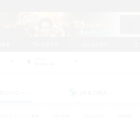
始める
プレイガイド
コミュニティ
ラ
WORLD
Bismarck
カンパニー
LS & CWLS
(4)
(4)
#立ち上げメンバー募集
#零式挑戦
#社会人中心
#極挑戦
#体験歓迎
#ロールプレイ
#ギャザラー中心
#クラフター中
て頑張る
#スクリーンショット撮影
#ミラプリ（ミラージュプリズム