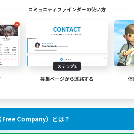
l Are Welcome!
Discord Server
コミュニティファインダーの使い方
EN
募集期間: 2026/09/01 まで
募集期間: 20
ステップ2
す
募集ページから連絡する
体
ree Company）とは？