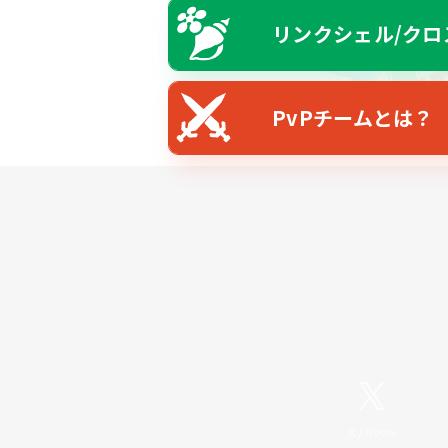
リンクシェル/クロ
PvPチームとは？
X
/
News