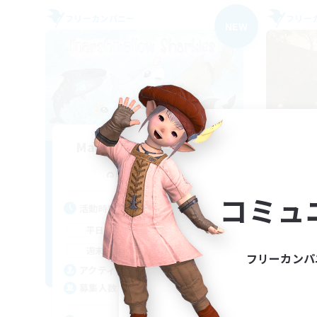
フリーカンパニー
フリー
NEW
Marshmallow Sharkies
追加メンバー募集
Bismarck [Materia]
コミュ
活動時間
活
17:00
23:00
平日
平
8:00
23:00
週末
週
フリーカンパ
45
アクティブメンバー数
ア
100
募集人数
募