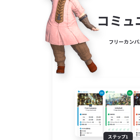
コミ
コミュ
コミュニ
自分に合っ
フリーカンパ
ステップ1