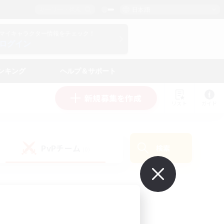
日本語
マイキャラクター情報をチェック！
ログイン
ンキング
ヘルプ＆サポート
新規募集を作成
リスト
ガイド
PvPチーム
検索
(0)
で