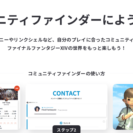
ュニティメンバーを集め
ニティファインダーによ
ティファインダーは、一緒に冒険する仲間を募集することが
た仲間を集めて、ファイナルファンタジーXIVの世界をもっ
ニーやリンクシェルなど、自分のプレイに合ったコミュニテ
ファイナルファンタジーXIVの世界をもっと楽しもう！
新規募集を作成する
コミュニティファインダーの使い方
ステップ2