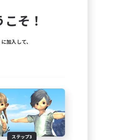
よう！
うこそ！
できます。
と楽しもう！
ィに加入して、
ステップ3