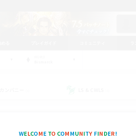
始める
プレイガイド
コミュニティ
ラ
WORLD
Bismarck
カンパニー
LS & CWLS
(4)
(4)
コミュニティファインダー
W
E
L
C
O
M
E
T
O
C
O
M
M
U
N
I
T
Y
F
I
N
D
E
R
!