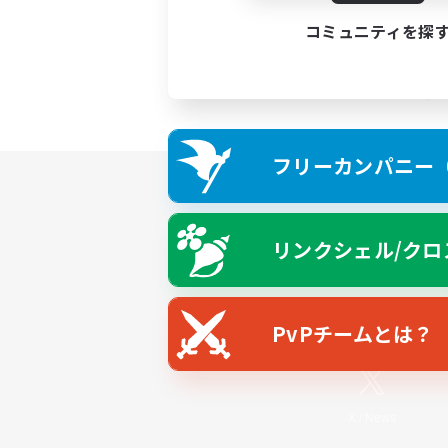
コミュニティを探
フリーカンパニー（F
リンクシェル/クロ
PvPチームとは？
X
/
News